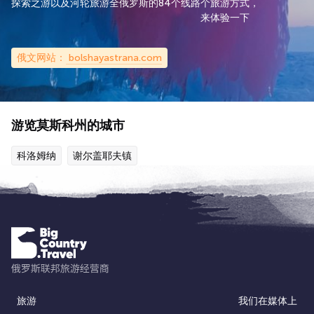
探索之游以及河轮旅游
全俄罗斯的84个线路
个旅游方式，
来体验一下
俄文网站：
bolshayastrana.com
游览莫斯科州的城市
科洛姆纳
谢尔盖耶夫镇
旅游
我们在媒体上