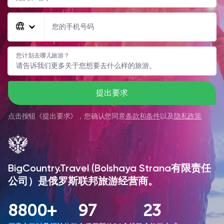
您的手机号码
您计划去哪儿旅游？
提出要求
点击按钮《
提出要求
》，您确认您同意
条款和条件
以及
隐私政策
BigCountry.Travel (Bolshaya Strana有限责任
公司）是俄罗斯联邦旅游经营商。
8800+
97
23