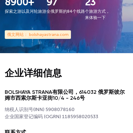
8900+
97
23
探索之游以及河轮旅游
全俄罗斯的84个线路
个旅游方式，
来体验一下
俄文网站：
bolshayastrana.com
企业详细信息
BOLSHAYA STRANA
有限公司，614032 俄罗斯彼尔
姆市西索尔斯卡亚街10/4 - 246号
纳税人识别号(INN) 5908078160
企业国家登记编码 (OGRN) 1185958020533
联系方式