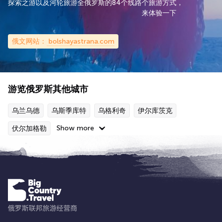
探索之游以及河轮旅游
全俄罗斯的84个线路
个旅游方式，
来体验一下
俄文网站：
bolshayastrana.com
游览俄罗斯其他城市
乌兰乌德
乌斯季库特
乌格利奇
伊尔库茨克
Show more
伏尔加格勒