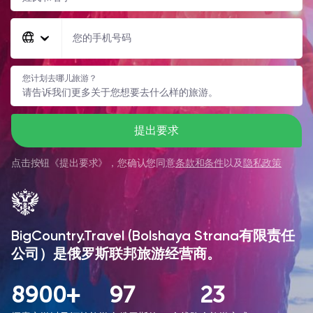
您的手机号码
您计划去哪儿旅游？
提出要求
点击按钮《
提出要求
》，您确认您同意
条款和条件
以及
隐私政策
BigCountry.Travel (Bolshaya Strana有限责任
公司）是俄罗斯联邦旅游经营商。
8900+
97
23