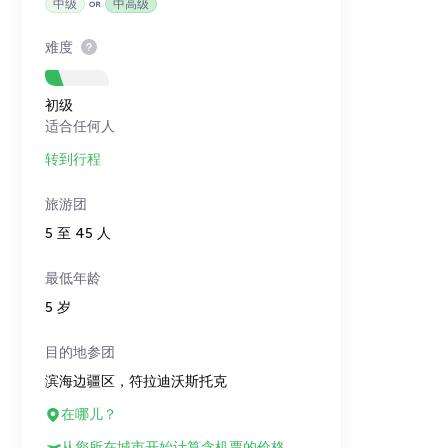
中级
中高级
难度
初级
适合任何人
转到行程
旅游团
5 至 45 人
最低年龄
5 岁
目的地参团
滨海边疆区，符拉迪沃斯托克
在哪儿？
从您所在城市开始计算含机票的价格