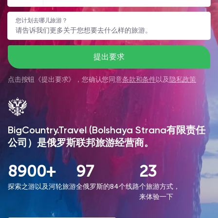
您计划去哪儿旅游？
提出要求
点击按钮《
提出要求
》，您确认您同意
条款和条件
以及
隐私政策
BigCountry.Travel (Bolshaya Strana有限责任
公司）是俄罗斯联邦旅游经营商。
8900+
97
23
探索之游以及河轮旅游
全俄罗斯的84个线路
个旅游方式，
来体验一下