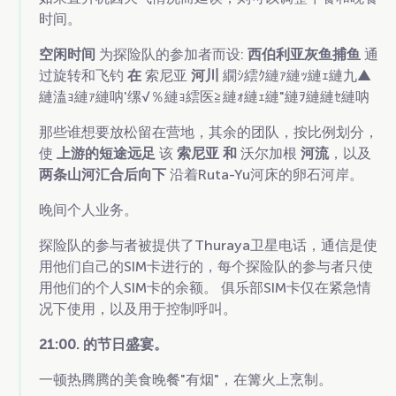
时间。
空闲时间
为探险队的参加者而设:
西伯利亚灰鱼捕鱼
通
过旋转和飞钓
在
索尼亚
河川
繝ｼ繧ｸ縺ｧ縺ｯ縺ｪ縺九▲
縺溘ｮ縺ｧ縺呐'缧√％縺ｮ繧医≧縺ｫ縺ｪ縺"縺ｦ縺縺ｾ縺呐
那些谁想要放松留在营地，其余的团队，按比例划分，
使
上游的短途远足
该
索尼亚
和
沃尔加根
河流
，以及
两条山河汇合后向下
沿着Ruta-Yu河床的卵石河岸。
晚间个人业务。
探险队的参与者被提供了Thuraya卫星电话，通信是使
用他们自己的SIM卡进行的，每个探险队的参与者只使
用他们的个人SIM卡的余额。 俱乐部SIM卡仅在紧急情
况下使用，以及用于控制呼叫。
21:00. 的节日盛宴。
一顿热腾腾的美食晚餐"有烟"，在篝火上烹制。