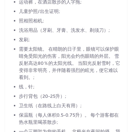
运动裤，在酒店散步的人字拖;
儿童护照/出生证明;
照相照相机;
洗浴用品（牙刷、牙膏、洗发水、剃须刀）;
发刷;
需要太阳镜。 在晴朗的日子里，眼镜可以保护眼
睛免受阳光的伤害，阳光会灼伤眼睛的外层。 雪
反射高达80％的太阳光线。 当阳光反射雪时，它
变得非常明亮，并伴随着强烈的眩光，使它难以
看到。;
线，针;
步行背包（20-25升）;
卫生纸（在路线上白天有用）;
保温瓶（每人体积0.5-0.75升）。 每个游客都在
热水瓶里喝茶散步;
一个三脚架为您的手机。 北极光在夜间拍摄。 我