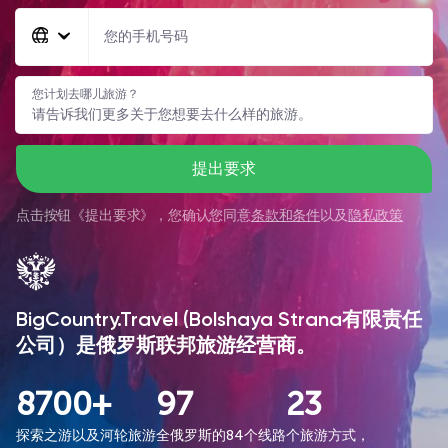
您的手机号码
您计划去哪儿旅游？
提出要求
点击按钮《
提出要求
》，您确认您同意
条款和条件
以及
隐私政策
BigCountry.Travel (Bolshaya Strana有限责任
公司）是俄罗斯联邦旅游经营商。
8700+
97
23
探索之游以及河轮旅游
全俄罗斯的84个线路
个旅游方式，