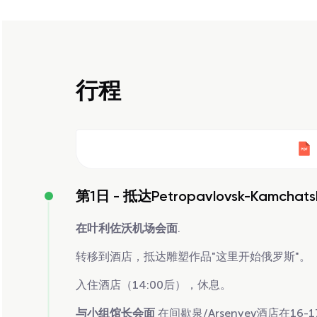
行程
第1日 -
抵达Petropavlovsk-Kamc
在叶利佐沃机场会面
.
转移到酒店，抵达雕塑作品"这里开始俄罗斯"。
入住酒店（14:00后），休息。
与小组馆长会面
在间歇泉/Arsenyev酒店在