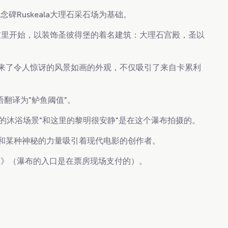
碑Ruskeala大理石采石场为基础。
这里开始，以装饰圣彼得堡的着名建筑：大理石宫殿，圣以
来了令人惊讶的风景如画的外观，不仅吸引了来自卡累利
兰语翻译为"鲈鱼阈值"。
一的沐浴场景"和这里的黎明很安静"是在这个瀑布拍摄的。
和某种神秘的力量吸引着现代电影的创作者。
界》（瀑布的入口是在票房现场支付的）。