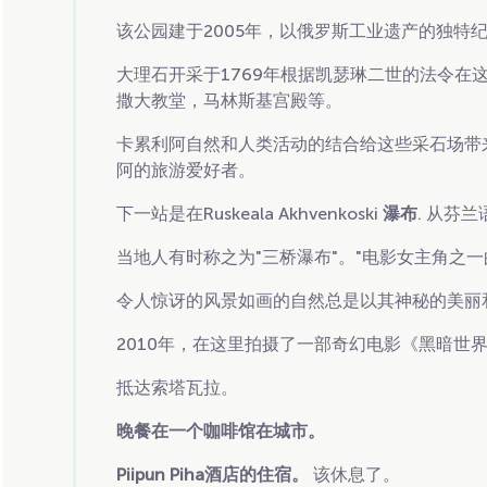
该公园建于2005年，以俄罗斯工业遗产的独特纪念
大理石开采于1769年根据凯瑟琳二世的法令在
撒大教堂，马林斯基宫殿等。
卡累利阿自然和人类活动的结合给这些采石场带
阿的旅游爱好者。
下一站是在Ruskeala Akhvenkoski
瀑布
. 从芬
当地人有时称之为"三桥瀑布"。"电影女主角之
令人惊讶的风景如画的自然总是以其神秘的美丽
2010年，在这里拍摄了一部奇幻电影《黑暗世
抵达索塔瓦拉。
晚餐在一个咖啡馆在城市。
Piipun Piha酒店的住宿。
该休息了。