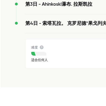
第3日 -
Ahinkoski瀑布. 拉斯凯拉
第4日 -
索塔瓦拉。 克罗尼德*果戈列
难度
适合任何人