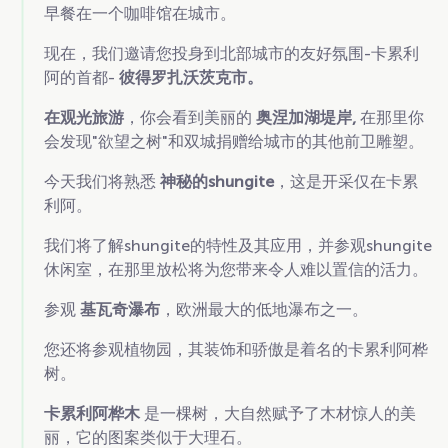
早餐在一个咖啡馆在城市。
现在，我们邀请您投身到北部城市的友好氛围-卡累利
阿的首都-
彼得罗扎沃茨克市。
在观光旅游
，你会看到美丽的
奥涅加湖堤岸,
在那里你
会发现"欲望之树"和双城捐赠给城市的其他前卫雕塑。
今天我们将熟悉
神秘的shungite
，这是开采仅在卡累
利阿。
我们将了解shungite的特性及其应用，并参观shungite
休闲室，在那里放松将为您带来令人难以置信的活力。
参观
基瓦奇瀑布
，欧洲最大的低地瀑布之一。
您还将参观植物园，其装饰和骄傲是着名的卡累利阿桦
树。
卡累利阿桦木
是一棵树，大自然赋予了木材惊人的美
丽，它的图案类似于大理石。