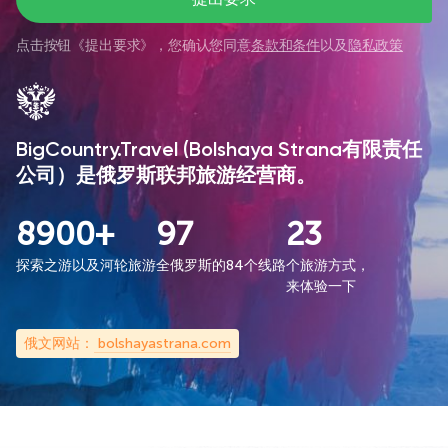
点击按钮《
提出要求
》，您确认您同意
条款和条件
以及
隐私政策
BigCountry.Travel (Bolshaya Strana有限责任
公司）是俄罗斯联邦旅游经营商。
8900+
97
23
探索之游以及河轮旅游
全俄罗斯的84个线路
个旅游方式，
来体验一下
俄文网站：
bolshayastrana.com