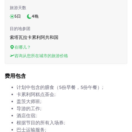
旅游天数
5日
4晚
目的地参团
索塔瓦拉卡累利阿共和国
在哪儿？
咨询从您所在城市的旅游价格
费用包含
计划中包含的膳食（5份早餐，5份午餐）;
卡累利阿糕点茶会;
盖茨大师班;
导游的工作;
酒店住宿;
根据节目的所有入场券;
巴士运输服务;