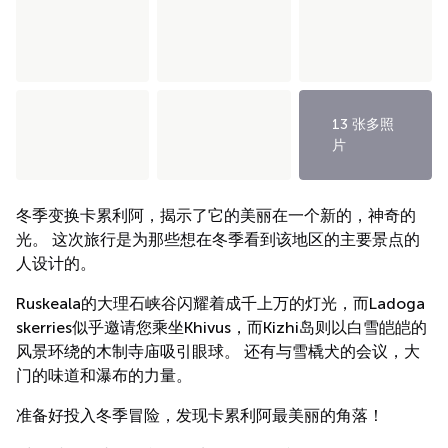
13 张多照
片
冬季变换卡累利阿，揭示了它的美丽在一个新的，神奇的
光。 这次旅行是为那些想在冬季看到该地区的主要景点的
人设计的。
Ruskeala的大理石峡谷闪耀着成千上万的灯光，而Ladoga
skerries似乎邀请您乘坐Khivus，而Kizhi岛则以白雪皑皑的
风景环绕的木制寺庙吸引眼球。 还有与雪橇犬的会议，大
门的味道和瀑布的力量。
准备好投入冬季冒险，发现卡累利阿最美丽的角落！