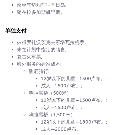
乘坐气垫船前往基日岛;
骑在拉多加斯凯里斯。
单独支付
彼得罗扎沃茨克去索塔瓦拉机票;
未在计划中指定的膳食;
复古火车票;
额外服务的标准成本:
驯鹿骑行:
12岁以下的儿童—1300卢布。;
成人—1500卢布。;
狗拉雪橇（500米）:
12岁以下的儿童—1300卢布。;
成人—1500卢布。;
狗拉雪橇（1,500米）:
12岁以下的儿童—1800卢布。;
成人—2000卢布。