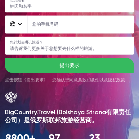
您的手机号码
您计划去哪儿旅游？
提出要求
点击按钮《
提出要求
》，您确认您同意
条款和条件
以及
隐私政策
BigCountry.Travel (Bolshaya Strana有限责任
公司）是俄罗斯联邦旅游经营商。
8800+
97
23