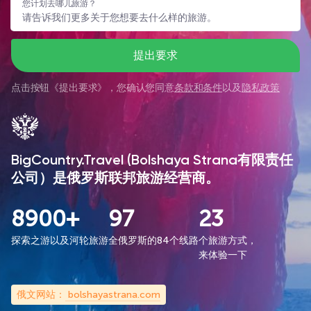
您计划去哪儿旅游？
提出要求
点击按钮《
提出要求
》，您确认您同意
条款和条件
以及
隐私政策
BigCountry.Travel (Bolshaya Strana有限责任
公司）是俄罗斯联邦旅游经营商。
8900+
97
23
探索之游以及河轮旅游
全俄罗斯的84个线路
个旅游方式，
来体验一下
俄文网站：
bolshayastrana.com