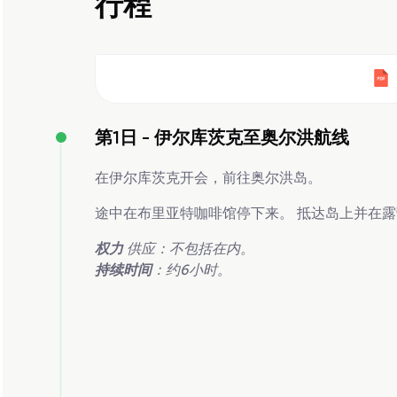
行程
第1日 -
伊尔库茨克至奥尔洪航线
在伊尔库茨克开会，前往奥尔洪岛。
途中在布里亚特咖啡馆停下来。 抵达岛上并在露
权力
供应：不包括在内。
持续时间
：约6小时。