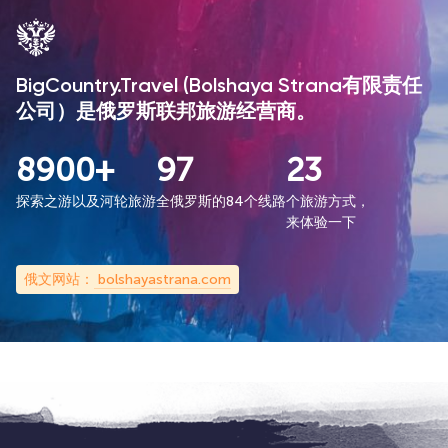
BigCountry.Travel (Bolshaya Strana有限责任
公司）是俄罗斯联邦旅游经营商。
8900+
97
23
探索之游以及河轮旅游
全俄罗斯的84个线路
个旅游方式，
来体验一下
俄文网站：
bolshayastrana.com