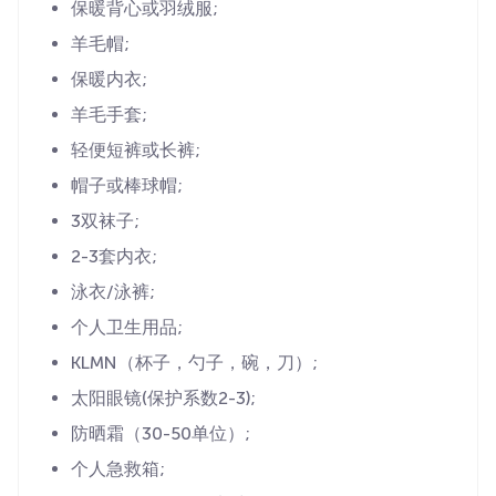
保暖背心或羽绒服;
羊毛帽;
保暖内衣;
羊毛手套;
轻便短裤或长裤;
帽子或棒球帽;
3双袜子;
2-3套内衣;
泳衣/泳裤;
个人卫生用品;
KLMN（杯子，勺子，碗，刀）;
太阳眼镜(保护系数2-3);
防晒霜（30-50单位）;
个人急救箱;