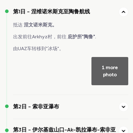
第1日 -
涅维诺米斯克至陶鲁航线
抵达
涅文诺米斯克。
出发前往Arkhyz村，前往
庇护所"陶鲁"
.
由UAZ车转移到"冰场"。
1 more
photo
第2日 -
索非亚瀑布
第3日 -
伊尔基兹山口-Ak-凯拉瀑布-索非亚