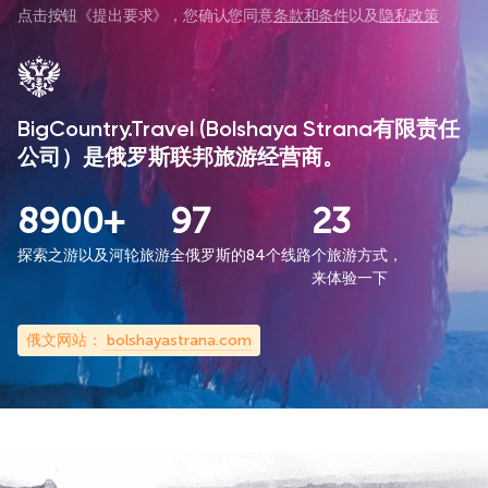
点击按钮《
提出要求
》，您确认您同意
条款和条件
以及
隐私政策
BigCountry.Travel (Bolshaya Strana有限责任
公司）是俄罗斯联邦旅游经营商。
8900+
97
23
探索之游以及河轮旅游
全俄罗斯的84个线路
个旅游方式，
来体验一下
俄文网站：
bolshayastrana.com