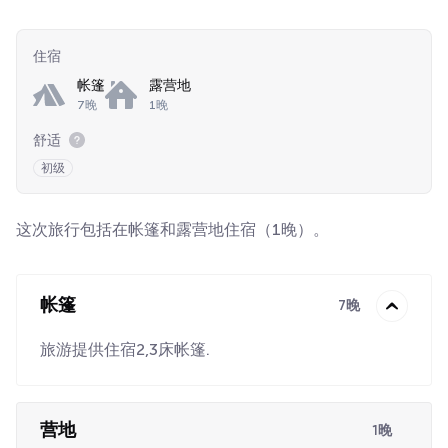
住宿
帐篷
露营地
7晚
1晚
舒适
初级
这次旅行包括在帐篷和露营地住宿（1晚）。
帐篷
7晚
旅游提供住宿2,3床帐篷.
营地
1晚