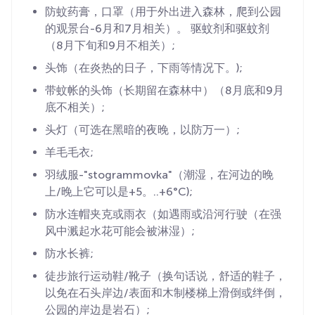
防蚊药膏，口罩（用于外出进入森林，爬到公园
的观景台-6月和7月相关）。 驱蚊剂和驱蚊剂
（8月下旬和9月不相关）;
头饰（在炎热的日子，下雨等情况下。);
带蚊帐的头饰（长期留在森林中）（8月底和9月
底不相关）;
头灯（可选在黑暗的夜晚，以防万一）;
羊毛毛衣;
羽绒服-"stogrammovka"（潮湿，在河边的晚
上/晚上它可以是+5。..+6°C);
防水连帽夹克或雨衣（如遇雨或沿河行驶（在强
风中溅起水花可能会被淋湿）;
防水长裤;
徒步旅行运动鞋/靴子（换句话说，舒适的鞋子，
以免在石头岸边/表面和木制楼梯上滑倒或绊倒，
公园的岸边是岩石）;