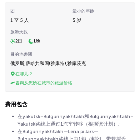
团
最小的年龄
1 至 5 人
5 岁
旅游天数
2日
1晚
目的地参团
俄罗斯,萨哈共和国(雅库特),雅库茨克
在哪儿？
咨询从您所在城市的旅游价格
费用包含
在yakutsk–Bulgunnyakhtakh和Bulgunnyakhtakh–
Yakutsk路线上通过1汽车转移（根据该计划）;
在Bulgunnyakhtakh—Lena pillars—
Bulgunnyakhtakh路线上由1船（封闭，带救援设