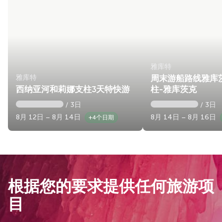
雅库特
雅库特
周末游船路线雅库
西纳亚河和莉娜支柱3天特快游
柱-雅库茨克
/ 3日
/ 3日
8月 12日 – 8月 14日
8月 14日 – 8月 16日
+4个日期
根据您的要求提供任何旅游项
目