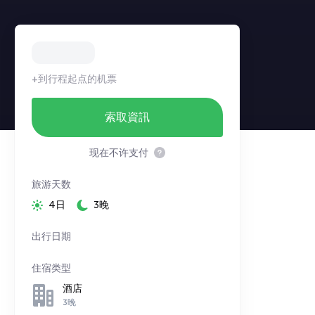
+到行程起点的机票
索取資訊
现在不许支付
旅游天数
4日
3晚
出行日期
住宿类型
酒店
3晚