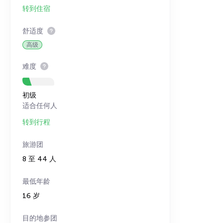
转到住宿
舒适度
高级
难度
初级
适合任何人
转到行程
旅游团
8 至 44 人
最低年龄
16 岁
目的地参团