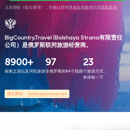
点击按钮《
提出要求
》，您确认您同意
条款和条件
以及
隐私政策
BigCountry.Travel (Bolshaya Strana有限责任
公司）是俄罗斯联邦旅游经营商。
8900+
97
23
探索之游以及河轮旅游
全俄罗斯的84个线路
个旅游方式，
来体验一下
俄文网站：
bolshayastrana.com