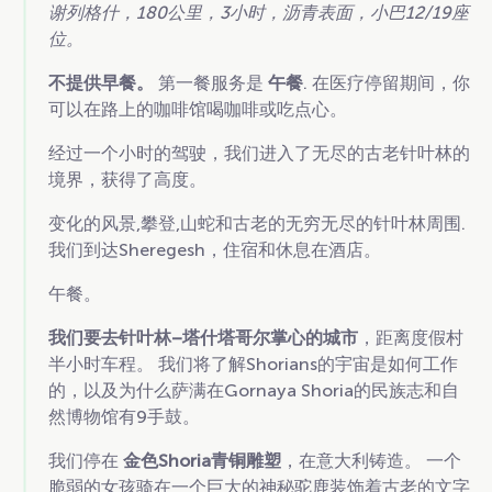
谢列格什，180公里，3小时，沥青表面，小巴12/19座
位。
不提供早餐。
第一餐服务是
午餐
. 在医疗停留期间，你
可以在路上的咖啡馆喝咖啡或吃点心。
经过一个小时的驾驶，我们进入了无尽的古老针叶林的
境界，获得了高度。
变化的风景,攀登,山蛇和古老的无穷无尽的针叶林周围.
我们到达Sheregesh，住宿和休息在酒店。
午餐。
我们要去针叶林–塔什塔哥尔掌心的城市
，距离度假村
半小时车程。 我们将了解Shorians的宇宙是如何工作
的，以及为什么萨满在Gornaya Shoria的民族志和自
然博物馆有9手鼓。
我们停在
金色Shoria青铜雕塑
，在意大利铸造。 一个
脆弱的女孩骑在一个巨大的神秘驼鹿装饰着古老的文字