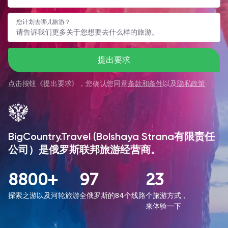
您计划去哪儿旅游？
提出要求
点击按钮《
提出要求
》，您确认您同意
条款和条件
以及
隐私政策
BigCountry.Travel (Bolshaya Strana有限责任
公司）是俄罗斯联邦旅游经营商。
8800+
97
23
探索之游以及河轮旅游
全俄罗斯的84个线路
个旅游方式，
来体验一下