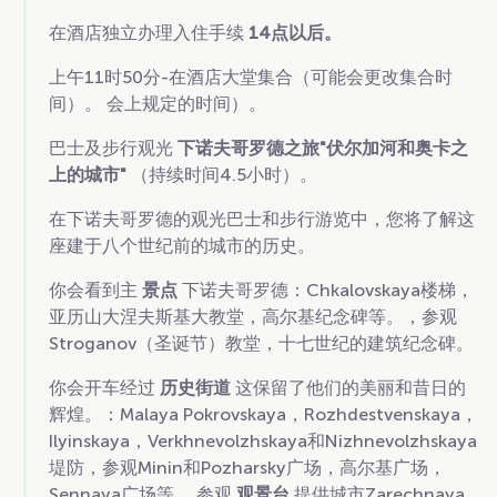
在酒店独立办理入住手续
14点以后。
上午11时50分-在酒店大堂集合（可能会更改集合时
间）。 会上规定的时间）。
巴士及步行观光
下诺夫哥罗德之旅"伏尔加河和奥卡之
上的城市"
（持续时间4.5小时）。
在下诺夫哥罗德的观光巴士和步行游览中，您将了解这
座建于八个世纪前的城市的历史。
你会看到主
景点
下诺夫哥罗德：Chkalovskaya楼梯，
亚历山大涅夫斯基大教堂，高尔基纪念碑等。，参观
Stroganov（圣诞节）教堂，十七世纪的建筑纪念碑。
你会开车经过
历史街道
这保留了他们的美丽和昔日的
辉煌。：Malaya Pokrovskaya，Rozhdestvenskaya，
Ilyinskaya，Verkhnevolzhskaya和Nizhnevolzhskaya
堤防，参观Minin和Pozharsky广场，高尔基广场，
Sennaya广场等。,参观
观景台
提供城市Zarechnaya