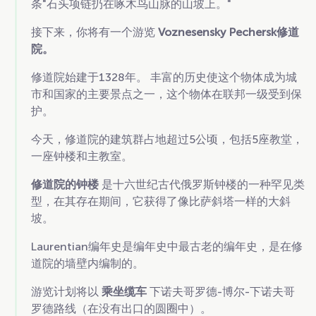
条"石头项链扔在啄木鸟山脉的山坡上。"
接下来，你将有一个游览
Voznesensky Pechersk修道
院。
修道院始建于1328年。 丰富的历史使这个物体成为城
市和国家的主要景点之一，这个物体在联邦一级受到保
护。
今天，修道院的建筑群占地超过5公顷，包括5座教堂，
一座钟楼和主教室。
修道院的钟楼
是十六世纪古代俄罗斯钟楼的一种罕见类
型，在其存在期间，它获得了像比萨斜塔一样的大斜
坡。
Laurentian编年史是编年史中最古老的编年史，是在修
道院的墙壁内编制的。
游览计划将以
乘坐缆车
下诺夫哥罗德-博尔-下诺夫哥
罗德路线（在没有出口的圆圈中）。