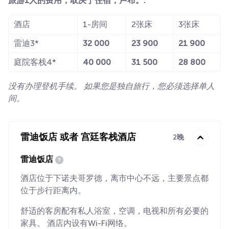
旅游1人的费用，取决于住宿，卢布。:
酒店
1-房间
2张床
3张床
雷迪3*
32 000
23 900
21 900
庭院客栈4*
40 000
31 500
28 800
没有办理登机手续。 如果您是独自旅行，您必须选择单人
间。
雷迪饭店 或者 宫廷客栈酒店
2晚
雷迪饭店
酒店位于下诺夫哥罗德，离市中心不远，主要景点都
位于步行距离内。
舒适的客房配有私人浴室，空调，电视和所有必要的
家具。 酒店内设有Wi-Fi网络。