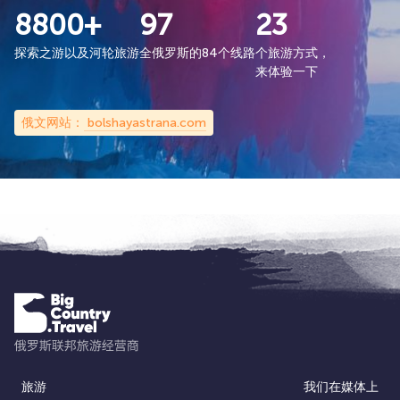
8800+
97
23
探索之游以及河轮旅游
全俄罗斯的84个线路
个旅游方式，
来体验一下
俄文网站：
bolshayastrana.com
旅游
我们在媒体上