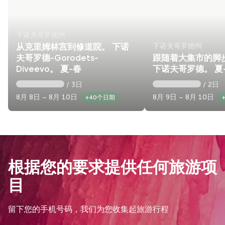
下诺夫哥罗德州
下诺夫哥罗德州
从克里姆林宫到修道院。 下诺
夫哥罗德-Gorodets-
跟随着大集市的脚
Diveevo。 夏-春
下诺夫哥罗德。 夏
/ 3日
/ 2日
8月 8日 – 8月 10日
8月 9日 – 8月 10日
+40个日期
根据您的要求提供任何旅游项
目
留下您的手机号码，我们为您收集起旅游行程