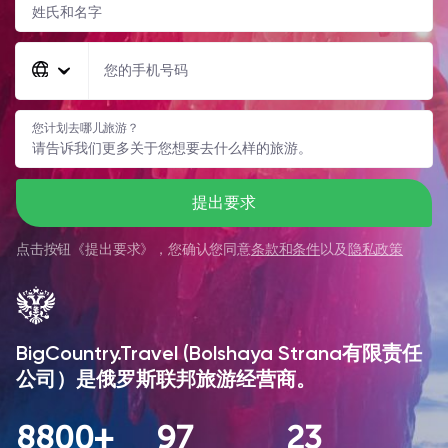
您的手机号码
您计划去哪儿旅游？
提出要求
点击按钮《
提出要求
》，您确认您同意
条款和条件
以及
隐私政策
BigCountry.Travel (Bolshaya Strana有限责任
公司）是俄罗斯联邦旅游经营商。
8800+
97
23