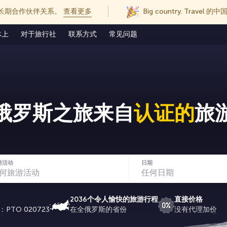
长期合作伙伴关系。
查看更多
Big country. Trave
体上
对于旅行社
联系方式
常见问题
俄罗斯之旅来自
认证的
旅
游活动
日期
2036个令人愉快的旅游行程
直接价格
О 020723
在全俄罗斯的省份
没有代理加价