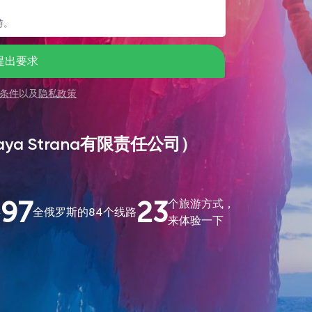
提出要求
条件
以及
隐私政策
olshaya Strana有限责任公司）
。
97
23
个旅游方式，
游
全俄罗斯的84个线路
来体验一下