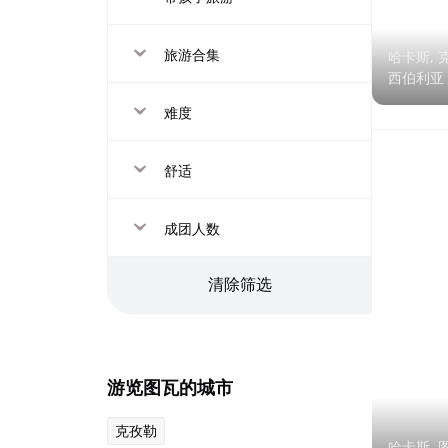
旅游合集
哈卡斯, 
西伯利亚
难度
舒适
成团人数
清除筛选
游览图瓦的城市
克孜勒
哈卡斯, 