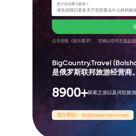
您计划去哪儿旅游？
点击按钮《
提出要求
》，您确认您同意
条款和
BigCountry.Travel (B
是俄罗斯联邦旅游经营商
8900+
探索之游以及河轮旅
俄文网站：
bolshayastrana.com