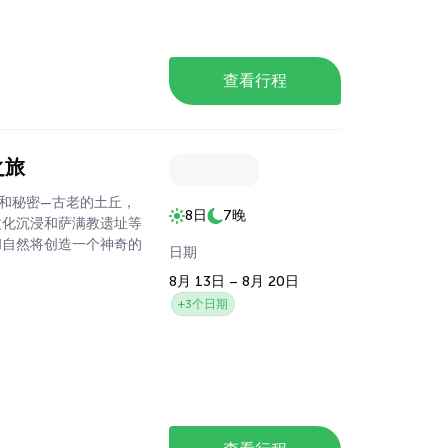
查看行程
之旅
和秘密—古老的土丘，
8日
7晚
文化沉浸和萨满教遗址等
和自然将创造一个神奇的
日期
8月 13日 – 8月 20日
+3个日期