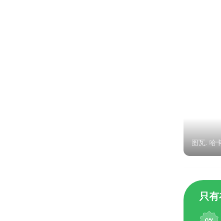
图瓦, 哈
只有在