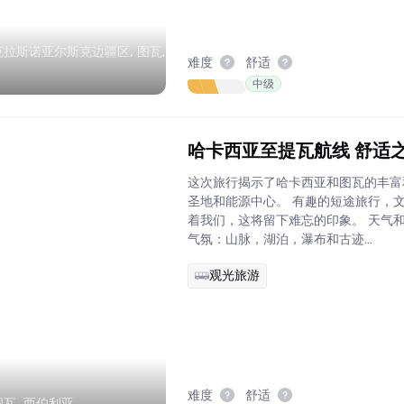
克拉斯诺亚尔斯克边疆区, 图瓦,
难度
舒适
中级
哈卡西亚至提瓦航线 舒适
这次旅行揭示了哈卡西亚和图瓦的丰富
圣地和能源中心。 有趣的短途旅行，
着我们，这将留下难忘的印象。 天气
气氛：山脉，湖泊，瀑布和古迹...
观光旅游
难度
舒适
图瓦, 西伯利亚