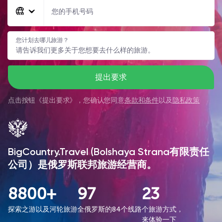
您的手机号码
您计划去哪儿旅游？
提出要求
点击按钮《
提出要求
》，您确认您同意
条款和条件
以及
隐私政策
BigCountry.Travel (Bolshaya Strana有限责任
公司）是俄罗斯联邦旅游经营商。
8800+
97
23
探索之游以及河轮旅游
全俄罗斯的84个线路
个旅游方式，
来体验一下