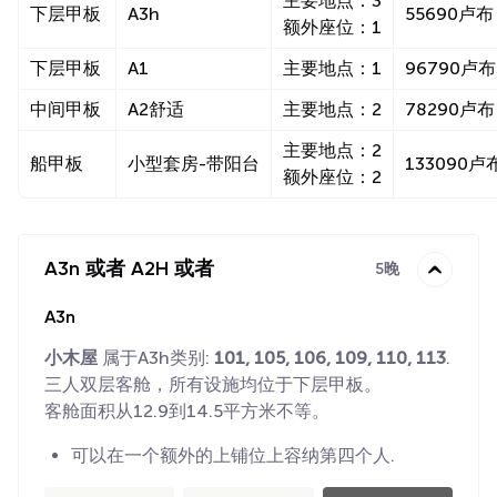
主要地点：3
下层甲板
A3h
55690卢布
额外座位：1
下层甲板
A1
主要地点：1
96790卢布
中间甲板
A2舒适
主要地点：2
78290卢布
主要地点：2
船甲板
小型套房-带阳台
133090卢
额外座位：2
A3n 或者 A2H 或者
5晚
A3n
小木屋
属于A3h类别:
101, 105, 106, 109, 110, 113
.
三人双层客舱，所有设施均位于下层甲板。
客舱面积从12.9到14.5平方米不等。
可以在一个额外的上铺位上容纳第四个人.