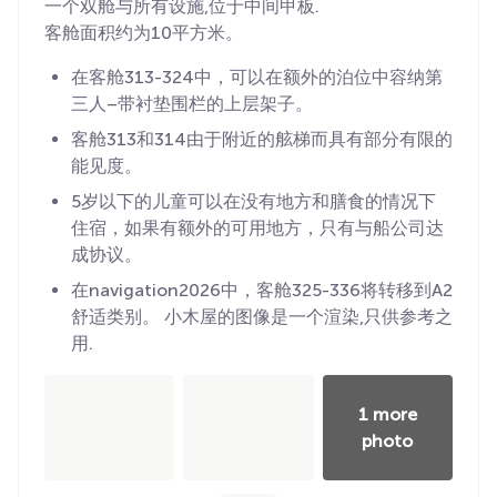
一个双舱与所有设施,位于中间甲板.
客舱面积约为10平方米。
在客舱313-324中，可以在额外的泊位中容纳第
三人–带衬垫围栏的上层架子。
客舱313和314由于附近的舷梯而具有部分有限的
能见度。
5岁以下的儿童可以在没有地方和膳食的情况下
住宿，如果有额外的可用地方，只有与船公司达
成协议。
在navigation2026中，客舱325-336将转移到A2
舒适类别。 小木屋的图像是一个渲染,只供参考之
用.
1 more
photo