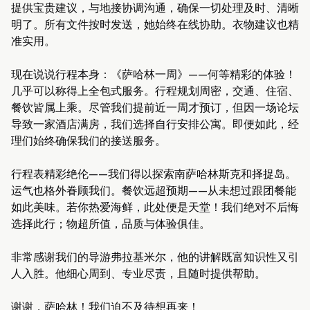
提供宝贵建议，与地接协调沟通，确保一切处理及时、清晰
明了。所有文件按时发送，她始终在线协助。衣物建议也精
准实用。
现在说说行程本身：《萨哈林一周》——何等精彩的体验！
几乎可以称得上全包式服务。行程规划周密，交通、住宿、
餐饮皆属上乘。尽管我们提前近一周才预订，但因一场论坛
导致一家酒店满房，我们选择自行安排公寓。即便如此，经
理们始终确保我们的接送服务。
行程表精彩绝伦——我们得以探索南萨哈林斯克和择捉岛。
运气也格外眷顾我们。餐饮远超预期——从未想过跟团餐能
如此美味。若你热爱海鲜，此处便是天堂！我们绝对不后悔
选择此行；物超所值，品质与体验俱佳。
非常感谢我们的导游弗拉基米尔，他的讲解既富知识性又引
人入胜。他细心周到、专业尽责，且随时提供帮助。
谢谢，萨哈林！我们迫不及待想再来！