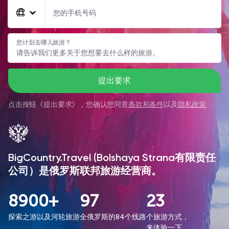
您的手机号码
您计划去哪儿旅游？
提出要求
点击按钮《
提出要求
》，您确认您同意
条款和条件
以及
隐私政策
BigCountry.Travel (Bolshaya Strana有限责任
公司）是俄罗斯联邦旅游经营商。
8900+
97
23
探索之游以及河轮旅游
全俄罗斯的84个线路
个旅游方式，
来体验一下