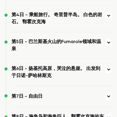
第4日 -
乘船旅行。 奇里普半岛。 白色的岩
石。 鄂霍次克海
第5日 -
巴兰斯基火山的Fumarole领域和温
泉
第6日 -
扬基托高原，哭泣的悬崖。 出发到
于日诺-萨哈林斯克
第7日 -
自由日
第8日 -
海角鸟和海角巨人，鄂霍次克海的东