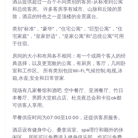
酒店提供超过一百个不同类别的客房-从标准到公寓
和总统客房。 许多客房享有城市、山脉和丘陵的景
致，酒店的特色之一是顶楼的全景露台。
类别"标准"，"豪华"，"住宅公寓"，"巨型公寓"，"住
宅家庭"，"皇家舒适"，"皇家公寓"和"总统公寓"可用
于住宿。
房间的大小和布局各不相同：有一个或两个客人的经
典选择，以及更宽敞的公寓，有厨房，客厅，几间卧
室和工作区。 所有类别包括Wi-Fi,气候控制,电视,冰
箱,水壶,安全和日常管家.
现场有几家餐馆和酒吧. 空中餐厅、亚洲餐厅、竹日
本餐厅、男爵大堂糕点店、杜克夜总会和卡拉ok都
可供客人享用。
早餐供应时间为07:00至10:00，还提供客房服务。
酒店设有健身中心、桑拿浴室、spa理疗和额外的休
闲区。 居民可以免费进入健身俱乐部，也可以免费