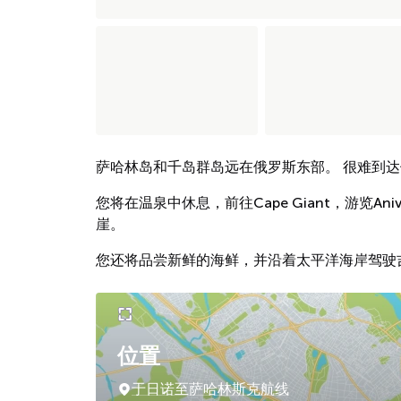
萨哈林岛和千岛群岛远在俄罗斯东部。 很难到
您将在温泉中休息，前往Cape Giant，游览An
崖。
您还将品尝新鲜的海鲜，并沿着太平洋海岸驾驶
位置
于日诺至萨哈林斯克航线