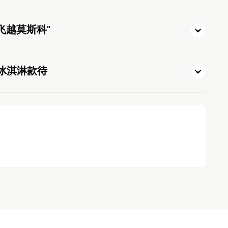
"飞越莫斯科"
和冰淇淋款待