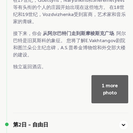
在17世纪，Golitsyns，Naryshkins和Sheremetyevs
等有头衔的个人的庄园开始出现在这些地方。 在18世
纪和19世纪，Vozdvizhenka受到富商，艺术家和音乐
家的青睐。
接下来，你会
从阿尔巴特门走到斯摩棱斯克广场
. 阿尔
巴特是旧莫斯科的象征。 您将了解E.Vakhtangov剧院
和图兰朵公主纪念碑，A.S.普希金博物馆和外交部大楼
的建设。
独立返回酒店。
1 more
photo
第2日 -
自由日