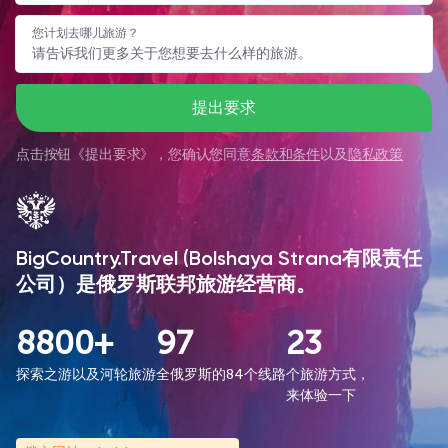
您计划去哪儿旅游？
提出要求
点击按钮《
提出要求
》，您确认您同意
条款和条件
以及
隐私政策
BigCountry.Travel (Bolshaya Strana有限责任
公司）是俄罗斯联邦旅游经营商。
8800+
97
23
探索之游以及河轮旅游
全俄罗斯的84个线路
个旅游方式，
来体验一下