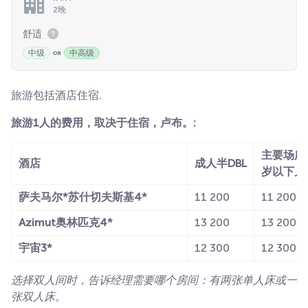
2晚
舒适
中级
中高级
旅游包括酒店住宿.
旅游1人的费用，取决于住宿，卢布。:
主要场所
酒店
成人半DBL
岁以下儿
萨夫马尔*苏什切夫斯基4*
11 200
11 200
Azimut奥林匹克4*
13 200
13 200
宇宙3*
12 300
12 300
选择双人间时，告诉经理需要哪个房间：有两张单人床或一
张双人床。