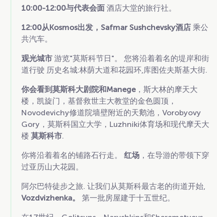
10:00-12:00与代表会面
酒店大堂的旅行社。
12:00从Kosmos出发，Safmar Sushchevsky酒店
乘公
共汽车。
观光城市
游览"莫斯科节日"。 您将沿着着名的堤岸和街
道行驶
历史名城:林荫大道和花园环,库图佐夫斯基大街.
你会看到莫斯科大剧院和Manege
，斯大林的摩天大
楼，凯旋门，基督救世主大教堂的金色圆顶，
Novodevichy修道院墙壁附近的天鹅池，Vorobyovy
Gory，莫斯科国立大学，Luzhniki体育场和现代摩天大
楼
莫斯科市
.
你将沿着着名的铺路石行走。
红场
，在导游的带领下穿
过亚历山大花园。
阿尔巴特徒步之旅. 让我们从莫斯科最古老的街道开始,
Vozdvizhenka。
第一批房屋建于十五世纪。