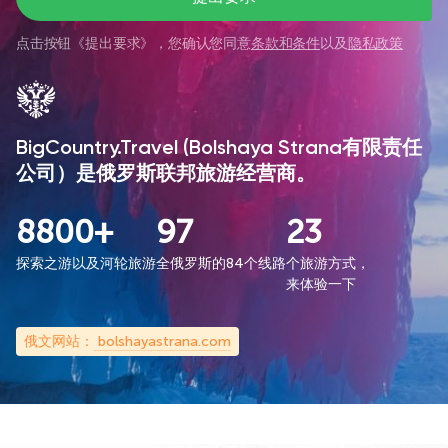
点击按钮《
提出要求
》，您确认您同意
条款和条件
以及
隐私政策
BigCountry.Travel (Bolshaya Strana有限责任
公司）是俄罗斯联邦旅游经营商。
8800+
97
23
探索之游以及河轮旅游
全俄罗斯的84个线路
个旅游方式，
来体验一下
俄文网站：
bolshayastrana.com