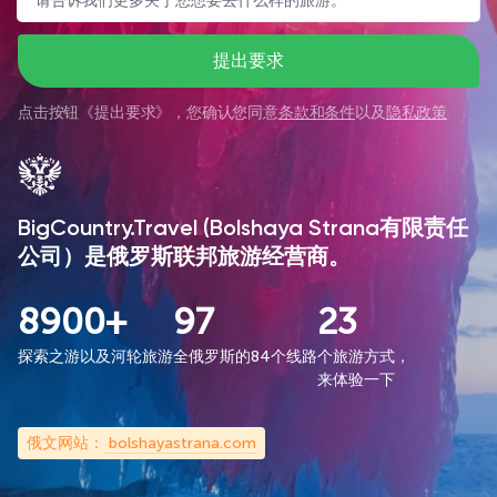
提出要求
点击按钮《
提出要求
》，您确认您同意
条款和条件
以及
隐私政策
BigCountry.Travel (Bolshaya Strana有限责任
公司）是俄罗斯联邦旅游经营商。
8900+
97
23
探索之游以及河轮旅游
全俄罗斯的84个线路
个旅游方式，
来体验一下
俄文网站：
bolshayastrana.com