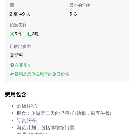
团
最小的年龄
2 至 49 人
5 岁
旅游天数
3日
2晚
目的地参团
莫斯科
在哪儿？
咨询从您所在城市的旅游价格
费用包含
酒店住宿;
膳食：旅游第二天的早餐-自助餐，周五午餐;
导赏服务;
游览计划，包括博物馆门票;