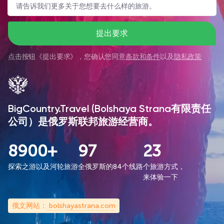
提出要求
点击按钮《
提出要求
》，您确认您同意
条款和条件
以及
隐私政策
BigCountry.Travel (Bolshaya Strana有限责任
公司）是俄罗斯联邦旅游经营商。
8900+
97
23
探索之游以及河轮旅游
全俄罗斯的84个线路
个旅游方式，
来体验一下
俄文网站：
bolshayastrana.com