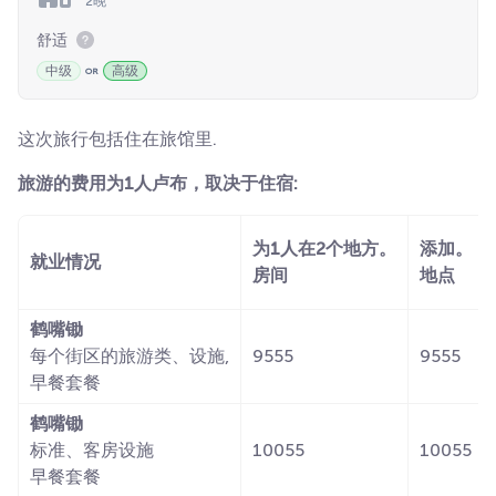
2晚
舒适
中级
高级
这次旅行包括住在旅馆里.
旅游的费用为1人卢布，取决于住宿:
为1人在2个地方。
添加。
就业情况
房间
地点
鹤嘴锄
每个街区的旅游类、设施,
9555
9555
早餐套餐
鹤嘴锄
标准、客房设施
10055
10055
早餐套餐