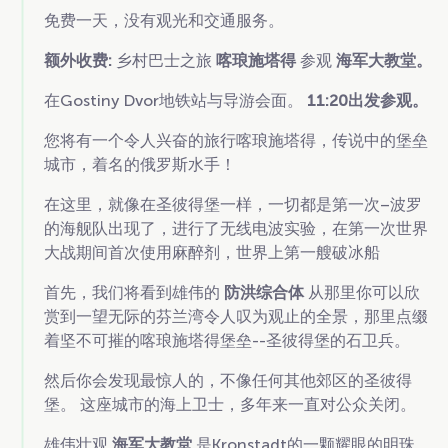
免费一天，没有观光和交通服务。
额外收费:
乡村巴士之旅
喀琅施塔得
参观
海军大教堂。
在Gostiny Dvor地铁站与导游会面。
11:20出发参观。
您将有一个令人兴奋的旅行喀琅施塔得，传说中的堡垒
城市，着名的俄罗斯水手！
在这里，就像在圣彼得堡一样，一切都是第一次–波罗
的海舰队出现了，进行了无线电波实验，在第一次世界
大战期间首次使用麻醉剂，世界上第一艘破冰船
首先，我们将看到雄伟的
防洪综合体
从那里你可以欣
赏到一望无际的芬兰湾令人叹为观止的全景，那里点缀
着坚不可摧的喀琅施塔得堡垒--圣彼得堡的石卫兵。
然后你会发现最惊人的，不像任何其他郊区的圣彼得
堡。 这座城市的海上卫士，多年来一直对公众关闭。
雄伟壮观
海军大教堂
是Kronstadt的一颗耀眼的明珠，