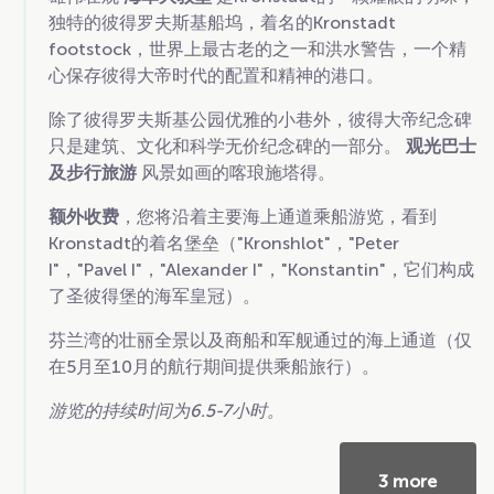
独特的彼得罗夫斯基船坞，着名的Kronstadt
footstock，世界上最古老的之一和洪水警告，一个精
心保存彼得大帝时代的配置和精神的港口。
除了彼得罗夫斯基公园优雅的小巷外，彼得大帝纪念碑
只是建筑、文化和科学无价纪念碑的一部分。
观光巴士
及步行旅游
风景如画的喀琅施塔得。
额外收费
，您将沿着主要海上通道乘船游览，看到
Kronstadt的着名堡垒（"Kronshlot"，"Peter
I"，"Pavel I"，"Alexander I"，"Konstantin"，它们构成
了圣彼得堡的海军皇冠）。
芬兰湾的壮丽全景以及商船和军舰通过的海上通道（仅
在5月至10月的航行期间提供乘船旅行）。
游览的持续时间为6.5-7小时。
3 more