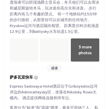
度假者可以听现场爵士音乐会，冬天他们可以去滑冰
和威尼斯旋转木马，玩冰迷你高尔夫和冰壶。 步行
距离内有几个有趣的景点。 有一个地铁站约15分钟
的步行路程，从那里你可以在城市的任何地方。
Kryukov运河与酒店隔街相望。 距离普尔科沃机场是
12.9公里，到Baltiysky火车站是1.5公里。
3 more
photos
或者
萨多瓦亚快车
Express Sadovaya Hotel酒店位于Griboyedov运河
岸边的Admiralteysky区，坐落在Nikolsky Rows大
楼内。 酒店提供网络连接和停车位。
客房分为"标准"和"高级"两类，最多可容纳三人。 私