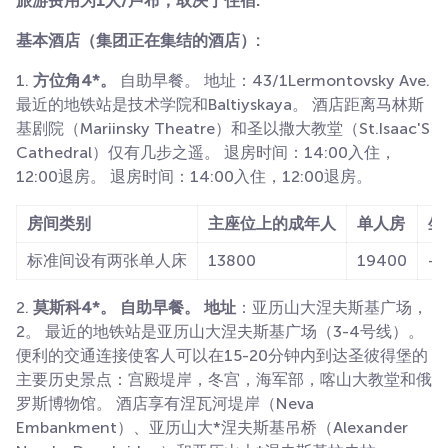
旅游费用为1人/卢布，取决于住宿:
基本酒店（集团正在集结的酒店）:
1.
方位角4*。
自助早餐。 地址：43/1Lermontovsky Ave.
最近的地铁站是技术学院和Baltiyskaya。 酒店距离马林斯
基剧院（Mariinsky Theatre）和圣以撒大教堂（St.Isaac'S
Cathedral）仅有几步之遥。
退房时间：14:00入住，
12:00退房。 退房时间：14:00入住，12:00退房。
房间类别
主座位上的成年人
单人房
坐
标准间设有两张单人床
13800
19400
-
2.
莫斯科4*。 自助早餐。 地址
：亚历山大涅夫斯基广场，
2。 最近的地铁站是亚历山大涅夫斯基广场（3-4号线）。
便利的交通连接使客人可以在15-20分钟内到达圣彼得堡的
主要历史景点：宫殿堤岸，冬宫，海军部，喀山大教堂和俄
罗斯博物馆。 酒店享有涅瓦河堤岸（Neva
Embankment）、亚历山大*涅夫斯基吊桥（Alexander