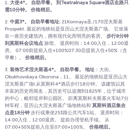
1.
大使4*。 自助早餐。 到Teatralnaya Square酒店走路只
需10分钟。 价格稍后。
2.
中庭3*。 自助早餐地址:
21Konnaya圣./170涅夫斯基
Prospekt. 最近的地铁站是亚历山大涅夫斯基广场。 它坐落
在一座历史建筑内，拥有现代化而明亮的客房。
步行8分钟
到莫斯科会议地点
旅馆。 退房时间：14:00入住，12:00退
房。 07:00前提前入住+100%07:30后提前入住+50%（含
早餐）。
价格稍后。
3.
装饰艺术涅夫斯基4*。 自助早餐。 地址
：大街。
Obukhovskaya Oborona，11。 最近的地铁站是亚历山大
涅夫斯基广场I.从莫斯科4*酒店步行18分钟。 该建筑以其
丰富的历史而闻名，其历史可以追溯到1825年，位于城市
的中心，毗邻堤岸和公园区。 距离莫斯科夫斯基火车站7分
钟车程，亚历山大涅夫斯基广场地铁站和
莫斯科酒店集合
点是18分钟
步行或乘坐253路公共汽车1站。 退房时间：
14:00入住，12:00退房。 提前办理登机手续。 从
07:00+50%提前入住至07:00+100%。
价格稍后。