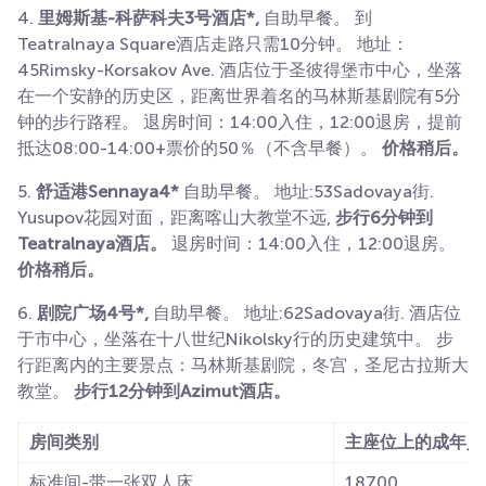
4.
里姆斯基-科萨科夫3号酒店*,
自助早餐。 到
Teatralnaya Square酒店走路只需10分钟。 地址：
45Rimsky-Korsakov Ave. 酒店位于圣彼得堡市中心，坐落
在一个安静的历史区，距离世界着名的马林斯基剧院有5分
钟的步行路程。 退房时间：14:00入住，12:00退房，提前
抵达08:00-14:00+票价的50％（不含早餐）。
价格稍后。
5.
舒适港Sennaya4*
自助早餐。 地址:53Sadovaya街.
Yusupov花园对面，距离喀山大教堂不远,
步行6分钟到
Teatralnaya酒店。
退房时间：14:00入住，12:00退房。
价格稍后。
6.
剧院广场4号*,
自助早餐。 地址:62Sadovaya街. 酒店位
于市中心，坐落在十八世纪Nikolsky行的历史建筑中。 步
行距离内的主要景点：马林斯基剧院，冬宫，圣尼古拉斯大
教堂。
步行12分钟到Azimut酒店。
房间类别
主座位上的成年人
标准间-带一张双人床
18700