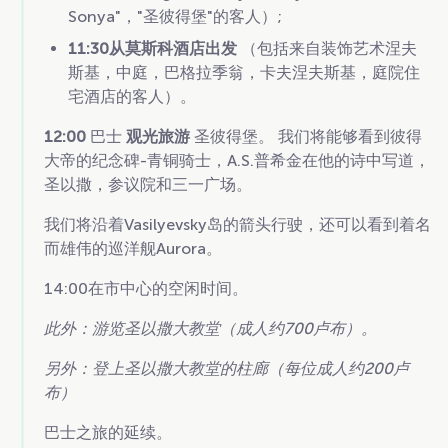
Sonya"，"圣彼得堡"的客人）;
11:30从莫斯科酒店出发
（包括来自装饰艺术涅夫
斯基，中庭，巴格拉季翁，卡夫涅夫斯基，庭院住
宅酒店的客人）。
12:00
巴士
观光旅游
圣彼得堡。 我们将能够看到彼得
大帝的纪念碑-青铜骑士，A.S.普希金在他的诗中写道，
圣以撒，参议院和三一广场。
我们将沿着Vasilyevsky岛的箭头行驶，还可以看到着名
而雄伟的巡洋舰Aurora。
14:00在市中心的空闲时间。
此外：游览圣以撒大教堂（成人约700卢布）。
另外：登上圣以撒大教堂的柱廊（每位成人约200卢
布）
巴士之旅的延续。