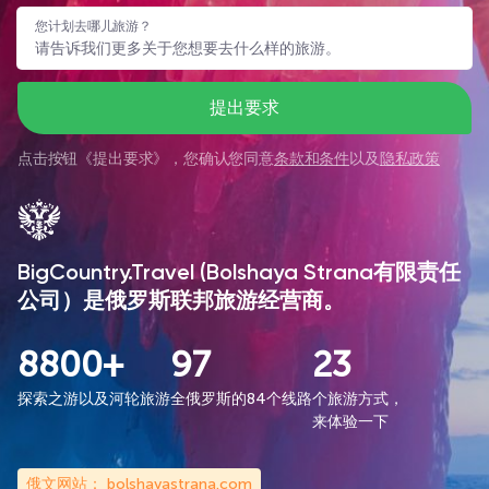
您计划去哪儿旅游？
提出要求
点击按钮《
提出要求
》，您确认您同意
条款和条件
以及
隐私政策
BigCountry.Travel (Bolshaya Strana有限责任
公司）是俄罗斯联邦旅游经营商。
8800+
97
23
探索之游以及河轮旅游
全俄罗斯的84个线路
个旅游方式，
来体验一下
俄文网站：
bolshayastrana.com