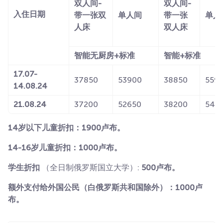
双人间-
双人间-
入住日期
带一张双
单人间
带一张
单人
人床
双人床
智能无厨房+标准
智能+标准
17.07-
37850
53900
38850
559
14.08.24
21.08.24
37200
52650
38200
546
14岁以下儿童折扣：1900卢布。
14-16岁儿童折扣：1000卢布。
学生折扣
（全日制俄罗斯国立大学）:
500卢布。
额外支付给外国公民（白俄罗斯共和国除外）：1000卢
布。