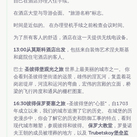
自己在酒店办理入住手续。
在酒店大堂与导游会面。 "旅游名称"标志。
时间是近似的。 在办理登机手续之前检查会议时间。
为了所有客人的舒适，酒店在这一天提供无线电设备。
13:00从莫斯科酒店出发
，包括来自装饰艺术涅夫斯基
和庭院住宅酒店的客人。
巴士
圣彼得堡观光之旅
世界上最美丽的城市之一。 你
会看到圣彼得堡街道的远景，雄伟的涅瓦河，复盖着花
岗岩堤岸，河流和运河的弯曲，宏伟的宫殿的立面，桥
梁的飞行跨度和通风的栅栏图案。
16:30彼得保罗要塞之旅
-圣彼得堡的"心脏"，自1703
年成立以来，我们的城市追溯了它的历史。 在城堡的历
史漫步中，你会了解它的历史和防御工事的特点，看到
现代城市雕塑，参观彼得和彼得。
保罗大教堂
，罗曼诺
夫王朝的成员被埋葬的地方，以及
Trubetskoy堡垒监