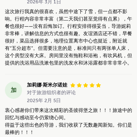
2026年 3月 1日
这次旅行我真的很喜欢，虽然中途下了雪，但一点都不影
响。行程内容非常丰富（第二天我们甚至觉得有点累），午
餐也很好——没有后悔加订。行程安排得很妥当，导游妮莉
非常棒，讲解信息的方式也很有趣。友谊酒店还不错，早餐
很好，菜品选择很多，地理位置离市中心也挺近，附近就
有“五分超市”。但需要注意的是，标准间只有两张单人床，
这个房型没有大床。房间里没有拖鞋和浴袍，有吹风机，但
提供的洗浴用品洗漱包里的洗发水和沐浴露都非常非常小。
加莉娜·斯米尔诺娃
加
对于旅游组织者的评论
2025年 2月 5日
衷心感谢你们带来这次精彩的圣彼得堡之旅！！！旅途中的
回忆与感动至今仍萦绕心间。
得益于这些出色的导游，我们收获了无数趣闻新知。你们是
最棒的！！！