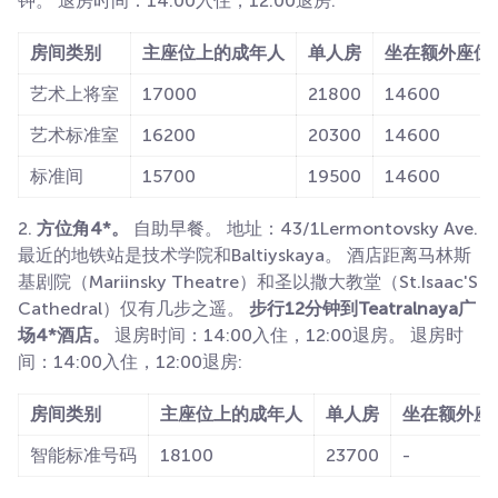
钟。 退房时间：14:00入住，12:00退房:
房间类别
主座位上的成年人
单人房
坐在额外座位
艺术上将室
17000
21800
14600
艺术标准室
16200
20300
14600
标准间
15700
19500
14600
2.
方位角4*。
自助早餐。 地址：43/1Lermontovsky Ave.
最近的地铁站是技术学院和Baltiyskaya。 酒店距离马林斯
基剧院（Mariinsky Theatre）和圣以撒大教堂（St.Isaac'S
Cathedral）仅有几步之遥。
步行12分钟到Teatralnaya广
场4*酒店。
退房时间：14:00入住，12:00退房。 退房时
间：14:00入住，12:00退房:
房间类别
主座位上的成年人
单人房
坐在额外座
智能标准号码
18100
23700
-