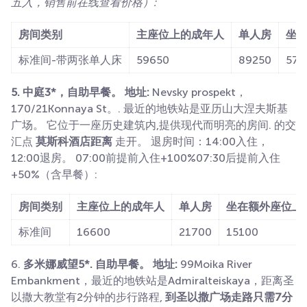
五入，销售前在线查看价格）:
房间类别
主座位上的成年人
单人房
坐
标准间-带两张单人床
59650
89250
574
5. 中庭3*，自助早餐。 地址:
Nevsky prospekt，
170/21Konnaya St。. 最近的地铁站是亚历山大涅夫斯基
广场。 它位于一座历史建筑内,提供现代而明亮的房间. 的交
汇点
莫斯科酒店距离
走开。 退房时间：14:00入住，
12:00退房。 07:00前提前入住+100%07:30后提前入住
+50%（含早餐）:
房间类别
主座位上的成年人
单人房
坐在额外座位上
标准间
16600
21700
15100
6.
多米娜威望5*.
自助早餐。 地址:
99Moika River
Embankment，最近的地铁站是Admiralteiskaya，距离圣
以撒大教堂有2分钟的步行路程,
到圣以撒广场走路只需7分