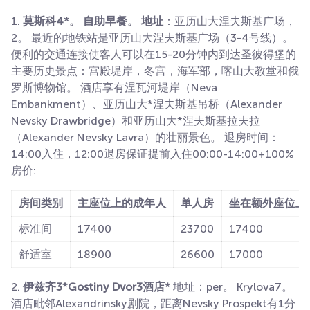
1.
莫斯科4*。 自助早餐。 地址
：亚历山大涅夫斯基广场，
2。 最近的地铁站是亚历山大涅夫斯基广场（3-4号线）。
便利的交通连接使客人可以在15-20分钟内到达圣彼得堡的
主要历史景点：宫殿堤岸，冬宫，海军部，喀山大教堂和俄
罗斯博物馆。 酒店享有涅瓦河堤岸（Neva
Embankment）、亚历山大*涅夫斯基吊桥（Alexander
Nevsky Drawbridge）和亚历山大*涅夫斯基拉夫拉
（Alexander Nevsky Lavra）的壮丽景色。 退房时间：
14:00入住，12:00退房保证提前入住00:00-14:00+100%
房价:
房间类别
主座位上的成年人
单人房
坐在额外座位上
标准间
17400
23700
17400
舒适室
18900
26600
17000
2.
伊兹齐3*Gostiny Dvor3酒店*
地址：per。 Krylova7。
酒店毗邻Alexandrinsky剧院，距离Nevsky Prospekt有1分