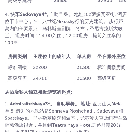
高级家庭房
25500
37900
1590
4.
快车Sadovaya4*,
自助早餐。
地址:
62萨多瓦亚街. 酒店
位于市中心，在十八世纪Nikolsky行的历史建筑。 步行距
离内的主要景点：马林斯基剧院，冬宫，圣尼古拉斯大教
堂。 退房时间：14:00入住，12:00退房，提前入住率的
100％:
房间类别
主座位上的成年人
单人房
坐在额外座位上
标准阁楼
22200
31300
标准阁楼房间
高级客房
24700
36300
高级客房
从酒店客人独立接近游览的起点:
1. Admiralteiskaya3*。 自助早餐。 地址:
亚历山大Blok
圣,8. 最近的地铁站是Sennaya Ploshchad，Sadovaya和
Spasskaya。 马林斯基剧院和温室，尤苏波夫宫及纽荷兰岛
距离酒店很近，并且到Teatralnaya Hotel走路只需20分