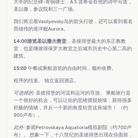
大帝的纪念碑-青铜骑士，A.S.普希金在他的诗中写道，
圣以撒，参议院和三一广场。
我们将沿着Vasilyevsky岛的箭头行驶，还可以看到着名
而雄伟的巡洋舰Aurora。
14:00游览圣以撒大教堂
，圣彼得堡最大的东正教教
堂，也是继彼得保罗大教堂之后城市历史中心第二高的
建筑。
15:00
午餐或乘船游览的自由时间，额外收费。
程序的结束。 独立返回酒店。
可选择的:
圣彼得堡的河流和运河的导游。 乘船旅行是
一个很好的机会，可以让你的思绪摆脱烦恼，获得很多
积极的情绪，并从一个新的角度欣赏这座城市！ （约
900卢布）。
此外:
参观Petrovskaya Aquatoria模拟剧院（约700卢
布）。 想象一下，十八世纪的圣彼得堡出现在你面前，