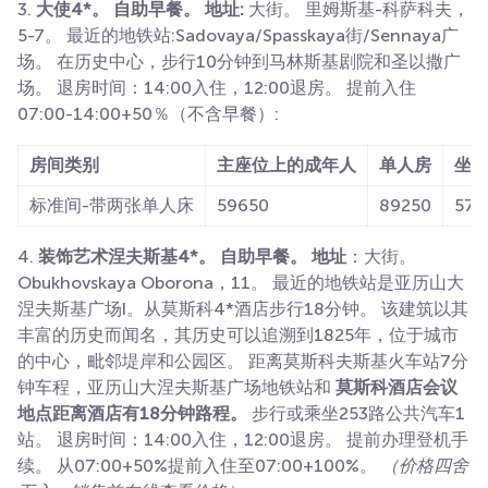
3.
大使4*。 自助早餐。 地址:
大街。 里姆斯基-科萨科夫，
5-7。 最近的地铁站:Sadovaya/Spasskaya街/Sennaya广
场。 在历史中心，步行10分钟到马林斯基剧院和圣以撒广
场。 退房时间：14:00入住，12:00退房。 提前入住
07:00-14:00+50％（不含早餐）:
房间类别
主座位上的成年人
单人房
坐
标准间-带两张单人床
59650
89250
574
4.
装饰艺术涅夫斯基4*。 自助早餐。 地址
：大街。
Obukhovskaya Oborona，11。 最近的地铁站是亚历山大
涅夫斯基广场I。从莫斯科4*酒店步行18分钟。 该建筑以其
丰富的历史而闻名，其历史可以追溯到1825年，位于城市
的中心，毗邻堤岸和公园区。 距离莫斯科夫斯基火车站7分
钟车程，亚历山大涅夫斯基广场地铁站和
莫斯科酒店会议
地点距离酒店有18分钟路程。
步行或乘坐253路公共汽车1
站。 退房时间：14:00入住，12:00退房。 提前办理登机手
续。 从07:00+50%提前入住至07:00+100%。
（价格四舍