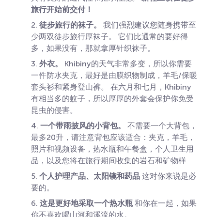
旅行开始前交付！
徒步旅行的袜子。
我们强烈建议您随身携带至
少两双徒步旅行厚袜子。 它们比通常的要好得
多，如果没有，那就拿厚针织袜子。
外衣。
Khibiny的天气非常多变，所以你需要
一件防水夹克，最好是由膜织物制成，羊毛/保暖
套头衫和紧身登山裤。 在六月和七月，Khibiny
有相当多的蚊子，所以厚厚的外套会保护你免受
昆虫的侵害。
一个带雨披风的小背包。
不需要一个大背包，
最多20升，请注意背包应该适合：夹克，羊毛，
照片和视频设备，热水瓶和午餐盒，个人卫生用
品，以及您将在旅行期间收集的岩石和矿物样
个人护理产品、太阳镜和药品
这对你来说是必
要的。
这是更好地采取一个热水瓶
和你在一起，如果
你不喜欢喝山河和溪流的水。