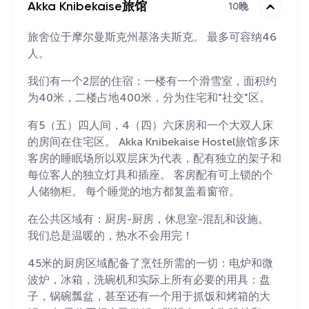
Akka Knibekaise旅馆
10晚
旅舍位于摩尔曼斯克州基洛夫斯克。 最多可容纳46
人。
我们有一个2层的住宿：一楼有一个滑雪室，面积约
为40米，二楼占地400米，分为住宅和"社交"区。
有5（五）四人间，4（四）六床房和一个大双人床
的房间在住宅区。 Akka Knibekaise Hostel旅馆多床
客房的睡眠场所以双层床为代表，配有独立的架子和
每位客人的独立灯具和插座。 客房配有可上锁的个
人储物柜。 每个睡觉的地方都复盖着窗帘。
在公共区域有：厨房-厨房，休息室-混乱和设施。
我们总是温暖的，热水不会用完！
45米的厨房区域配备了烹饪所需的一切：电炉和微
波炉，冰箱，洗碗机和实际上所有必要的用具：盘
子，锅碗瓢盆，甚至还有一个用于抓饭和烤箱的大