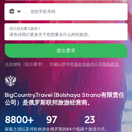
您的手机号码
您计划去哪儿旅游？
提出要求
点击按钮《
提出要求
》，您确认您同意
条款和条件
以及
隐私政策
BigCountry.Travel (Bolshaya Strana有限责任
公司）是俄罗斯联邦旅游经营商。
8800+
97
23
探索之游以及河轮旅游
全俄罗斯的84个线路
个旅游方式，