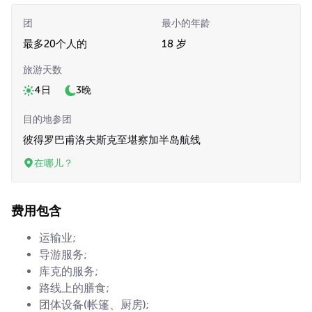
团
最小的年龄
最多20个人的
18 岁
旅游天数
4日
3晚
目的地参团
彼得罗巴甫洛夫斯克至堪察加半岛航线
在哪儿？
费用包含
运输业;
导游服务;
库克的服务;
路线上的膳食;
团体设备(帐篷、厨房);