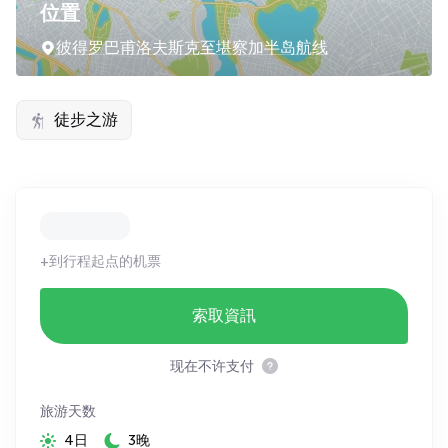
位置
彼得罗巴甫洛夫斯克至堪察加半岛航线
徒步之游
+到行程起点的机票
索取資訊
现在不许支付
旅游天数
4日
3晚