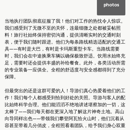
photos
当地执行团队彻底征服了我！他们对工作的热忱令人惊叹。
我们感受到了无微不至的关怀，连最细微之处都被妥帖照
料！旅行社始终保持密切沟通，提供清晰实时的交通时刻
表，便于我们随时跟进。他们为每条路线精选适配的交通工
具——有时是大巴，有时是卡玛斯重型卡车。当路线需要
时，我们会在中途换乘车辆以确保极致舒适。饮用水始终充
足，需要时还会提供丰盛的补给餐食。此外，各类活动所需
的专业装备一应俱全。全程的舒适度与安全感都得到了充分
保障。
但最突出的还是这群可爱的人！导游们真心热爱着他们的工
作！我们每个人都感受到恰到好处的关照。导游与客人的配
比始终科学合理。他们能滔滔不绝地讲述堪察加的一切，这
太棒了——我们每天都在更深入地了解这片神奇土地。高山
向导同样出色——带领我们攀登阿瓦恰火山时，他们沉着从
容甚至带着几分俏皮，全程照看着团队，给予我们身心双重