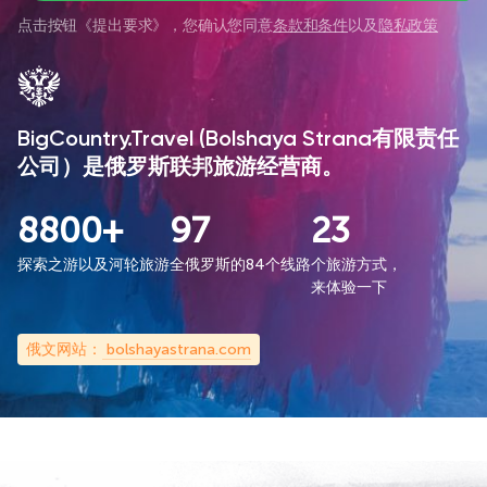
点击按钮《
提出要求
》，您确认您同意
条款和条件
以及
隐私政策
BigCountry.Travel (Bolshaya Strana有限责任
公司）是俄罗斯联邦旅游经营商。
8800+
97
23
探索之游以及河轮旅游
全俄罗斯的84个线路
个旅游方式，
来体验一下
俄文网站：
bolshayastrana.com