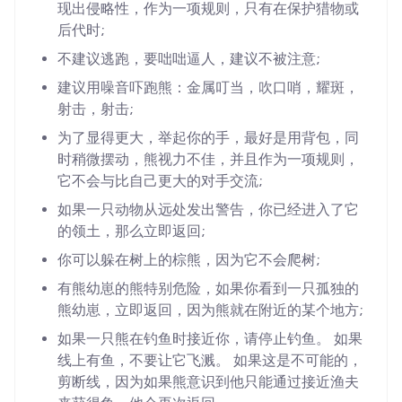
现出侵略性，作为一项规则，只有在保护猎物或
后代时;
不建议逃跑，要咄咄逼人，建议不被注意;
建议用噪音吓跑熊：金属叮当，吹口哨，耀斑，
射击，射击;
为了显得更大，举起你的手，最好是用背包，同
时稍微摆动，熊视力不佳，并且作为一项规则，
它不会与比自己更大的对手交流;
如果一只动物从远处发出警告，你已经进入了它
的领土，那么立即返回;
你可以躲在树上的棕熊，因为它不会爬树;
有熊幼崽的熊特别危险，如果你看到一只孤独的
熊幼崽，立即返回，因为熊就在附近的某个地方;
如果一只熊在钓鱼时接近你，请停止钓鱼。 如果
线上有鱼，不要让它飞溅。 如果这是不可能的，
剪断线，因为如果熊意识到他只能通过接近渔夫