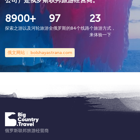
公司）是俄罗斯联邦旅游经营商。
8900+
97
23
探索之游以及河轮旅游
全俄罗斯的84个线路
个旅游方式，
来体验一下
俄文网站：
bolshayastrana.com