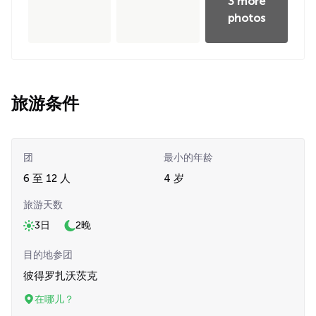
3 more
photos
旅游条件
团
最小的年龄
6 至 12 人
4 岁
旅游天数
3日
2晚
目的地参团
彼得罗扎沃茨克
在哪儿？