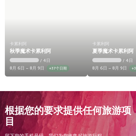
卡累利阿
卡累利阿
秋季魔术卡累利阿
夏季魔术卡累利阿
/ 4日
/ 4日
8月 6日 – 8月 9日
8月 6日 – 8月 9日
+37个日期
+
根据您的要求提供任何旅游项
目
留下您的手机号码，我们为您收集起旅游行程