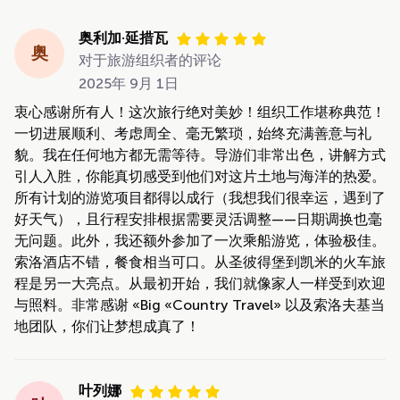
奥利加·延措瓦
奥
对于旅游组织者的评论
2025年 9月 1日
衷心感谢所有人！这次旅行绝对美妙！组织工作堪称典范！
一切进展顺利、考虑周全、毫无繁琐，始终充满善意与礼
貌。我在任何地方都无需等待。导游们非常出色，讲解方式
引人入胜，你能真切感受到他们对这片土地与海洋的热爱。
所有计划的游览项目都得以成行（我想我们很幸运，遇到了
好天气），且行程安排根据需要灵活调整——日期调换也毫
无问题。此外，我还额外参加了一次乘船游览，体验极佳。
索洛酒店不错，餐食相当可口。从圣彼得堡到凯米的火车旅
程是另一大亮点。从最初开始，我们就像家人一样受到欢迎
与照料。非常感谢 «Big «Country Travel» 以及索洛夫基当
地团队，你们让梦想成真了！
叶列娜