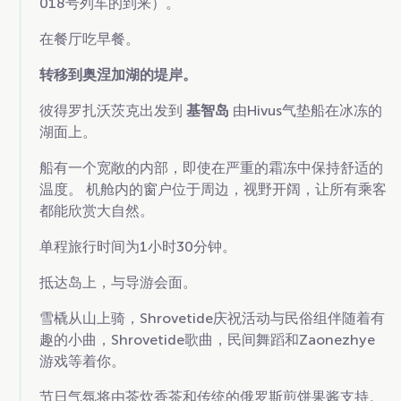
018号列车的到来）。
在餐厅吃早餐。
转移到奥涅加湖的堤岸。
彼得罗扎沃茨克出发到
基智岛
由Hivus气垫船在冰冻的
湖面上。
船有一个宽敞的内部，即使在严重的霜冻中保持舒适的
温度。 机舱内的窗户位于周边，视野开阔，让所有乘客
都能欣赏大自然。
单程旅行时间为1小时30分钟。
抵达岛上，与导游会面。
雪橇从山上骑，Shrovetide庆祝活动与民俗组伴随着有
趣的小曲，Shrovetide歌曲，民间舞蹈和Zaonezhye
游戏等着你。
节日气氛将由茶炊香茶和传统的俄罗斯煎饼果酱支持。