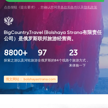
点击按钮《
提出要求
》，您确认您同意
条款和条件
以及
隐私政策
BigCountry.Travel (Bolshaya Strana有限责任
公司）是俄罗斯联邦旅游经营商。
8800+
97
23
探索之游以及河轮旅游
全俄罗斯的84个线路
个旅游方式，
来体验一下
俄文网站：
bolshayastrana.com