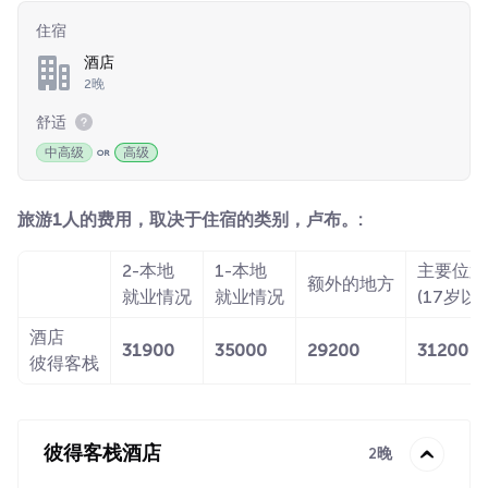
住宿
酒店
2晚
舒适
中高级
高级
旅游1人的费用，取决于住宿的类别，卢布。:
2-本地
1-本地
主要位置
额外的地方
就业情况
就业情况
(17岁以
酒店
31900
35000
29200
31200
彼得客栈
彼得客栈酒店
2晚