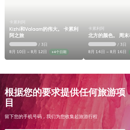
卡累利阿
卡累利阿
Kizhi和Valaam的伟大。 卡累利
阿之旅
北方的颜色。 周
/ 3日
/ 3日
8月 10日 – 8月 12日
8月 14日 – 8月 16日
+4个日期
根据您的要求提供任何旅游项
目
留下您的手机号码，我们为您收集起旅游行程