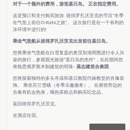
对于一个额外的费用，游览基日岛。 正在指定费用。
这是预订和支付购买旅游. 彼得罗扎沃茨克的节目"冬季
在气垫上前往O.Kizhi之旅"。 这次旅行是在一个有利的
冰环境中进行的!
乘坐气垫船从彼得罗扎沃茨克出发前往基日岛。
您将乘坐气垫船在白雪复盖的奥涅加湖周围进行令人兴
奋的旅行，参观观光旅游"基日岛的杰作"，在此期间您
将熟悉俄罗斯木制建筑的明珠-
基志建筑合奏团
.
您将探索独特的多头寺庙和基日教院代祷教堂的肖像装
饰。 乘坐芬兰雪橇（冬季乐趣服务）。 在展馆旁边的
合奏有机会热身，喝热茶糕点和购买纪念品。
返回彼得罗扎沃茨克。
在酒店住宿。