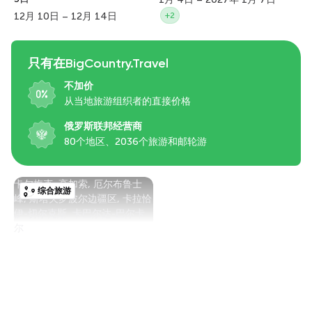
12月 10日 – 12月 14日
+2
只有在BigCountry.Travel
不加价
从当地旅游组织者的直接价格
俄罗斯联邦经营商
80个地区、2036个旅游和邮轮游
卡尔梅克, 高加索, 厄尔布鲁士
综合旅游
峰, 斯塔夫罗波尔边疆区, 卡拉恰
伊-切尔克斯, 卡巴尔达-巴尔卡
尔