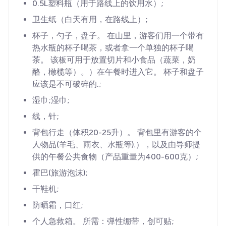
0.5L塑料瓶（用于路线上的饮用水）;
卫生纸（白天有用，在路线上）;
杯子，勺子，盘子。 在山里，游客们用一个带有
热水瓶的杯子喝茶，或者拿一个单独的杯子喝
茶。 该板可用于放置切片和小食品（蔬菜，奶
酪，橄榄等）。）在午餐时进入它。 杯子和盘子
应该是不可破碎的.;
湿巾;湿巾;
线，针;
背包行走（体积20-25升）。 背包里有游客的个
人物品(羊毛、雨衣、水瓶等).），以及由导师提
供的午餐公共食物（产品重量为400-600克）;
霍巴(旅游泡沫);
干鞋机;
防晒霜，口红;
个人急救箱。 所需：弹性绷带，创可贴;