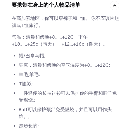
要携带在身上的个人物品清单
在高加索地区，你可以穿裤子和T恤。 你不应该带短
裤或T恤旅行。
气温：清晨和傍晚+8。..+12C，下午
+18。..+25c（晴天），+12...+16c（阴天）。
帽/巴拿马帽;
夹克，清晨和傍晚的空气温度为+8。..+12C;
羊毛,羊毛;
T恤衫;
一件轻便的长袖衬衫可以保护你的手臂和脖子免
受燃烧.;
Buff可以保护颈部免受燃烧，并且可以用作头
饰。;
跑步长裤;