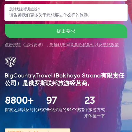
您计划去哪儿旅游？
提出要求
点击按钮《
提出要求
》，您确认您同意
条款和条件
以及
隐私政策
BigCountry.Travel (Bolshaya Strana有限责任
公司）是俄罗斯联邦旅游经营商。
8800+
97
23
探索之游以及河轮旅游
全俄罗斯的84个线路
个旅游方式，
来体验一下