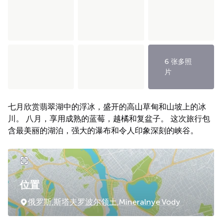
6 张多照
片
七月欣赏翡翠湖中的浮冰，盛开的高山草甸和山坡上的冰
川。 八月，享用成熟的蓝莓，越橘和复盆子。 这次旅行包
含最美丽的湖泊，强大的瀑布和令人印象深刻的峡谷。
位置
俄罗斯,斯塔夫罗波尔领土,Mineralnye Vody