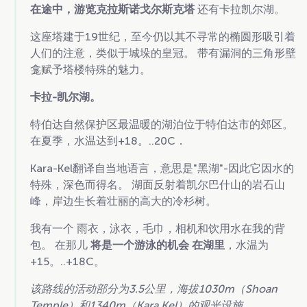
在途中，游览克拉斯诺戈尔斯克塔
还有卡拉凯尔湖。
这座塔建于19世纪，至今仍以其不寻常的椭圆形吸引着
人们的注意，类似于城垛的皇冠。 带有漏洞的三角形壁
龛赋予塔楼特殊的魅力。
卡拉-凯尔湖。
特伯达自然保护区最温暖的湖泊位于特伯达市的郊区。
在夏季，水温达到+18。..20C．
Kara-Kel翻译自当地语言，意思是"黑湖"-因此它因水的
特殊，深色而得名。 湖面反射着凯尔巴什山的岩石山
峰，岸边生长着壮丽的高大的冷杉树。
我有一个
雨衣，泳衣，毛巾，相机和饮用水在我的背
包。 在那儿
将是一个游泳的机会
在湖里
，水温为
+15。..+18C。
该路线的活动部分为3.5公里，海拔1030m（Shoan
Temple）和1340m（Kara Kel）的观光设施。