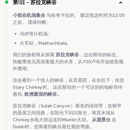
第1日 -
苏拉克峡谷
小组在机场集合
马哈奇卡拉的。 建议抵达时间为12:00
之前。 团体转帐:
乌伊塔什机场;
火车站，Makhachkala。
我们的旅程将从探索
苏拉克峡谷
，达吉斯坦的标志。
快艇乘坐北高加索最大的水库，从700卢布开始收取额
外费用。
你会看到一个惊人的峡谷，在其底部，在水柱下，休息
Stary Chirkey村。 达吉斯坦的一个可识别的地标等待
着你,
欧洲最深的峡谷。
苏拉克峡谷（Sulak Canyon）着名的绿丝带，在狭窄
的悬崖之间扭曲，在阳光下闪闪发光，将其水域从
Chirkey水电大坝运送到Miatlin大坝。
从观景台
在
Dubki村，您将看到峡谷最壮观的弯曲。