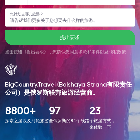
您计划去哪儿旅游？
提出要求
点击按钮《
提出要求
》，您确认您同意
条款和条件
以及
隐私政策
BigCountry.Travel (Bolshaya Strana有限责任
公司）是俄罗斯联邦旅游经营商。
8800+
97
23
探索之游以及河轮旅游
全俄罗斯的84个线路
个旅游方式，
来体验一下