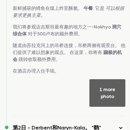
新鲜捕获的鳟鱼在煤上炸至酥脆。
午餐
. 它是
可以根据
要求更换主菜。
我们将参观达吉斯坦最有趣的地方之一-Nokhyo
洞穴
综合体
对于500卢布的额外费用。
隧道由苏拉克河上的吊桥连接，吊桥两侧有观景台。 他
们提供了难以想象的观点。 在这里，你将有
蹦极的机
会
跳转收取额外费用。
在酒店办理入住手续。
1 more
photo
第2日 -
Derbent和Naryn-Kala。 "鹞"