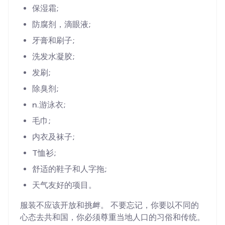
保湿霜;
防腐剂，滴眼液;
牙膏和刷子;
洗发水凝胶;
发刷;
除臭剂;
n.游泳衣;
毛巾;
内衣及袜子;
T恤衫;
舒适的鞋子和人字拖;
天气友好的项目。
服装不应该开放和挑衅。 不要忘记，你要以不同的
心态去共和国，你必须尊重当地人口的习俗和传统。