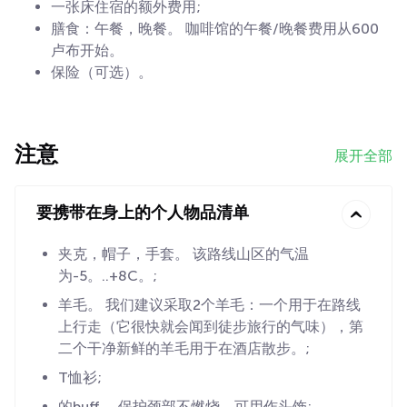
一张床住宿的额外费用;
膳食：午餐，晚餐。 咖啡馆的午餐/晚餐费用从600
卢布开始。
保险（可选）。
注意
展开全部
要携带在身上的个人物品清单
夹克，帽子，手套。 该路线山区的气温
为-5。..+8C。;
羊毛。 我们建议采取2个羊毛：一个用于在路线
上行走（它很快就会闻到徒步旅行的气味），第
二个干净新鲜的羊毛用于在酒店散步。;
T恤衫;
的buff。 保护颈部不燃烧，可用作头饰;