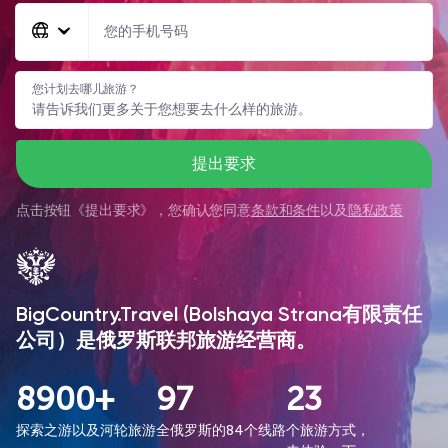
您的手机号码
您计划去哪儿旅游？
提出要求
点击按钮《
提出要求
》，您确认您同意
条款和条件
以及
隐私政策
BigCountry.Travel (Bolshaya Strana有限责任
公司）是俄罗斯联邦旅游经营商。
8900+
97
23
探索之游以及河轮旅游
全俄罗斯的84个线路
个旅游方式，