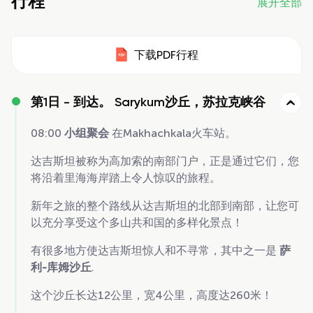
行程
展开全部
下载PDF行程
第1日 -
到达。 Sarykum沙丘，苏拉克峡谷
08:00
小组聚会
在Makhachkala火车站。
达吉斯坦被称为高加索的南部门户，正是通过它们，您
将沿着里海海岸踏上令人惊叹的旅程。
新年之旅的整个路线从达吉斯坦的北部到南部，让您可
以充分享受这个多山共和国的多样化景点！
有很多地方使达吉斯坦惊人和不寻常，其中之一是
萨
利-库姆沙丘
.
这个沙丘长达12公里，宽4公里，高度达260米！