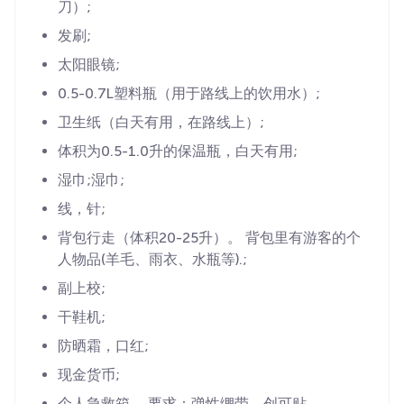
刀）;
发刷;
太阳眼镜;
0.5-0.7L塑料瓶（用于路线上的饮用水）;
卫生纸（白天有用，在路线上）;
体积为0.5-1.0升的保温瓶，白天有用;
湿巾;湿巾;
线，针;
背包行走（体积20-25升）。 背包里有游客的个
人物品(羊毛、雨衣、水瓶等).;
副上校;
干鞋机;
防晒霜，口红;
现金货币;
个人急救箱。 要求：弹性绷带，创可贴。