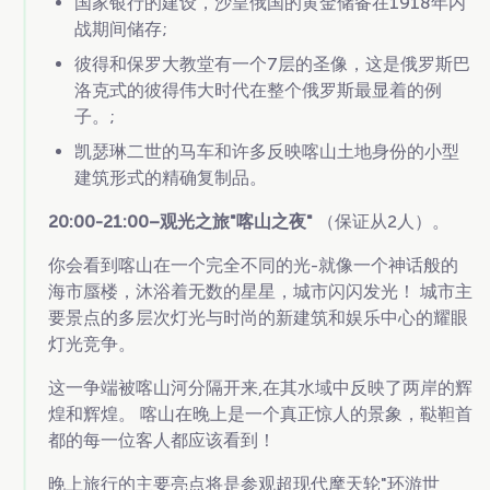
国家银行的建设，沙皇俄国的黄金储备在1918年内
战期间储存;
彼得和保罗大教堂有一个7层的圣像，这是俄罗斯巴
洛克式的彼得伟大时代在整个俄罗斯最显着的例
子。;
凯瑟琳二世的马车和许多反映喀山土地身份的小型
建筑形式的精确复制品。
20:00-21:00–观光之旅"喀山之夜"
（保证从2人）。
你会看到喀山在一个完全不同的光-就像一个神话般的
海市蜃楼，沐浴着无数的星星，城市闪闪发光！ 城市主
要景点的多层次灯光与时尚的新建筑和娱乐中心的耀眼
灯光竞争。
这一争端被喀山河分隔开来,在其水域中反映了两岸的辉
煌和辉煌。 喀山在晚上是一个真正惊人的景象，鞑靼首
都的每一位客人都应该看到！
晚上旅行的主要亮点将是参观超现代摩天轮"环游世