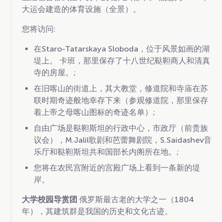
大运会建造的体育设施（全景）。
您将访问:
在Staro-Tatarskaya Sloboda，位于风景如画的湖
堤上。 卡班，那里保存了十八世纪鞑靼商人和清真
寺的房屋。;
在旧喀山的街道上，其大教堂，修道院和寺庙在苏
联时期奇迹般地幸存下来（参观修道院，那里保存
着上帝之母喀山图标的奇迹名单）;
自由广场是鞑靼斯坦的行政中心，市政厅（前贵族
议会），M.Jalil歌剧和芭蕾舞剧院，S.Saidashev音
乐厅和鞑靼斯坦共和国部长内阁所在地。;
您将在农民宫附近的宫殿广场上看到一条新的堤
岸。
大学校园导赏团
俄罗斯最古老的大学之一（1804
年），其建筑群是我国的历史和文化古迹。