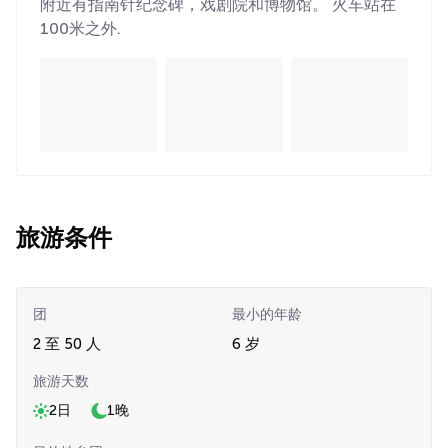
附近有指南针纪念碑，戏剧院和博物馆。 火车站在
100米之外.
旅游条件
团
最小的年龄
2 至 50 人
6 岁
旅游天数
2日
1晚