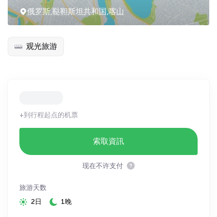
俄罗斯,鞑靼斯坦共和国,喀山
观光旅游
+到行程起点的机票
索取資訊
现在不许支付
旅游天数
2日
1晚