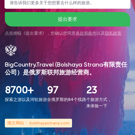
提出要求
点击按钮《
提出要求
》，您确认您同意
条款和条件
以及
隐私政策
BigCountry.Travel (Bolshaya Strana有限责任
公司）是俄罗斯联邦旅游经营商。
8700+
97
23
探索之游以及河轮旅游
全俄罗斯的84个线路
个旅游方式，
来体验一下
俄文网站：
bolshayastrana.com