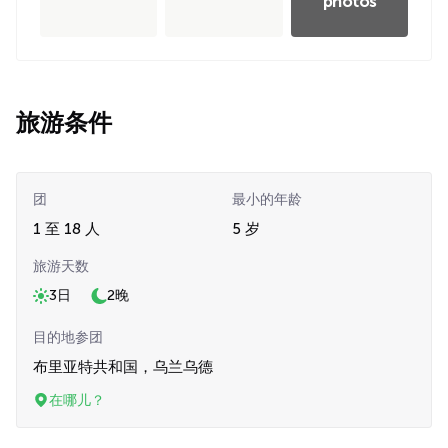
photos
旅游条件
团
最小的年龄
1 至 18 人
5 岁
旅游天数
3日
2晚
目的地参团
布里亚特共和国，乌兰乌德
在哪儿？