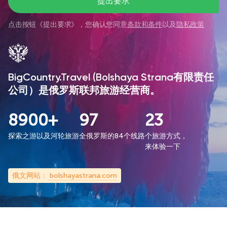
提出要求
点击按钮《
提出要求
》，您确认您同意
条款和条件
以及
隐私政策
BigCountry.Travel (Bolshaya Strana有限责任
公司）是俄罗斯联邦旅游经营商。
8900+
97
23
探索之游以及河轮旅游
全俄罗斯的84个线路
个旅游方式，
来体验一下
俄文网站：
bolshayastrana.com