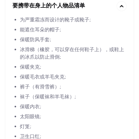
要携带在身上的个人物品清单
为严重霜冻而设计的靴子或靴子;
能遮住耳朵的帽子;
保暖防风手套;
冰滑梯（橡胶，可以穿在任何鞋子上），或鞋上
的冰爪以防止滑倒;
保暖夹克;
保暖毛衣或羊毛夹克;
裤子（有滑雪裤）;
袜子（保暖袜和羊毛袜）;
保暖内衣;
太阳眼镜;
灯笼;
卫生口红;