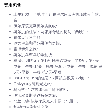
费用包含
上午9:30（当地时间）在伊尔库茨克机场或火车站开
会;
伊尔库茨克至奥尔洪航线;
奥尔洪的住宿：两张床舒适的房间（两晚）;
布尔克汉角之旅;
奥戈伊岛和霍尔果伊角之旅;
霍博伊角之旅;
奥尔洪岛至乌斯季航线;
根据计划膳食：第1天-晚餐;第2天，第3天，第4天-
早餐，午餐-野餐，晚餐;第5天-早餐，午餐，晚餐;第
6天-早餐，午餐;第7天-早餐;
Ust-Barguzin的住宿：2床舒适客房（2晚）;
Chivyrkuy湾观光之旅;
乌斯季-巴尔古津-乌兰乌德转机;
伊沃尔金斯基达特桑之旅;
乌兰乌德-伊尔库茨克火车票（车厢）;
利斯特维扬卡村之旅;