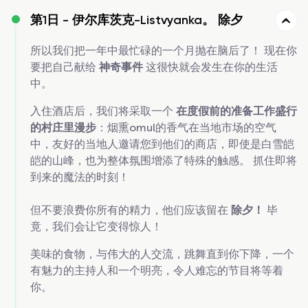
第1日 -
伊尔库茨克-Listvyanka。 除夕
所以我们把一年中最忙碌的一个月抛在脑后了！ 现在你
要把自己献给
神奇事件
这很快就会发生在你的生活
中。
入住酒店后，我们将采取一个
在度假前的准备工作盛行
的村庄里漫步
：烟熏omul的香气在当地市场的空气
中，友好的当地人邀请您到他们的商店，即使是白雪皑
皑的山峰，也为整体氛围增添了特殊的触感。 抓住即将
到来的魔法的时刻！
但不要浪费你所有的精力，他们应该留在
除夕！
毕
竟，我们会让它变得惊人！
美味的食物，与伟大的人交流，跳舞直到你下降，一个
有魅力的主持人和一个明亮，令人难忘的节目将等着
你。