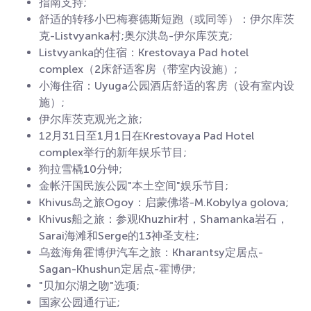
指南支持;
舒适的转移小巴梅赛德斯短跑（或同等）：伊尔库茨
克-Listvyanka村;奥尔洪岛-伊尔库茨克;
Listvyanka的住宿：Krestovaya Pad hotel
complex（2床舒适客房（带室内设施）;
小海住宿：Uyuga公园酒店舒适的客房（设有室内设
施）;
伊尔库茨克观光之旅;
12月31日至1月1日在Krestovaya Pad Hotel
complex举行的新年娱乐节目;
狗拉雪橇10分钟;
金帐汗国民族公园"本土空间"娱乐节目;
Khivus岛之旅Ogoy：启蒙佛塔-M.Kobylya golova;
Khivus船之旅：参观Khuzhir村，Shamanka岩石，
Sarai海滩和Serge的13神圣支柱;
乌兹海角霍博伊汽车之旅：Kharantsy定居点-
Sagan-Khushun定居点-霍博伊;
"贝加尔湖之吻"选项;
国家公园通行证;