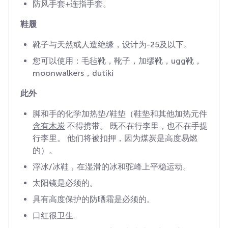
防风手套+连指手套。
鞋履
靴子与天然或人造绝缘，设计为-25及以下。
您可以使用：毛毡靴，靴子，加缪靴，ugg靴，
moonwalkers，dutiki
此外
脚和手的化学加热垫/鞋垫（鞋垫和其他加热元件
含有木炭
不得携带。 既不在行李里，也不在手提
行李里。 他们将被扣押，因为煤炭是高度易燃
的）。
浮冰/冰鞋，在湿滑的冰和驼峰上平稳运动。
太阳镜是必须的。
具有高度保护的防晒霜是必须的。
口红很卫生.