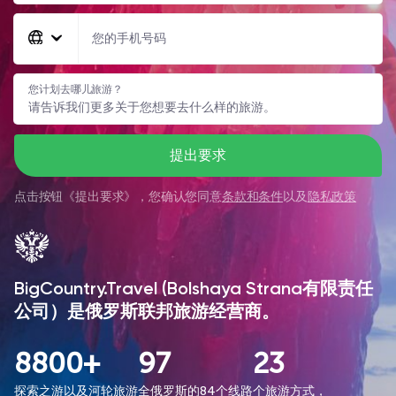
您的手机号码
您计划去哪儿旅游？
提出要求
点击按钮《
提出要求
》，您确认您同意
条款和条件
以及
隐私政策
BigCountry.Travel (Bolshaya Strana有限责任
公司）是俄罗斯联邦旅游经营商。
8800+
97
23
探索之游以及河轮旅游
全俄罗斯的84个线路
个旅游方式，